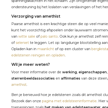
spanningsklachten in het lichaam. Zijn ontgiftende eig
ondersteuning bij het loslaten van verslavingen of het her
Verzorging van amethist
Paarse amethist is een krachtige steen die op veel mani
kunt het voorzichtig afspoelen onder lauwwarm stromend
van
witte salie
of
palo santo
. Ook kun je amethist zelf r
of
seleniet
te leggen. Let op: langdurige blootstelling aan
Opladen kan in
maanlicht
of op een cluster van
bergkrista
edelstenen reinigen en opladen
.
Wil je meer weten?
Voor meer informatie over de
werking
,
eigenschappen
sterrenbeeldassociaties
en
affirmaties
van deze steen,
amethist
.
Ben je benieuwd hoe je edelstenen zoals dit amethist clus
Bezoek dan onze
pagina met edelsteeninformatie
. Hier 
toepassingen zoals
het maken van edelsteenwater
,
ene