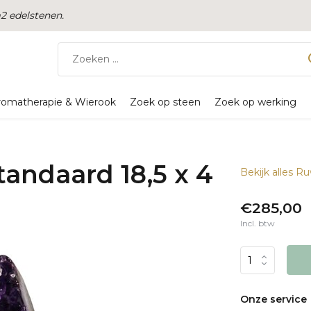
 edelstenen.
romatherapie & Wierook
Zoek op steen
Zoek op werking
tandaard 18,5 x 4
Bekijk alles R
€285,00
Incl. btw
Onze service