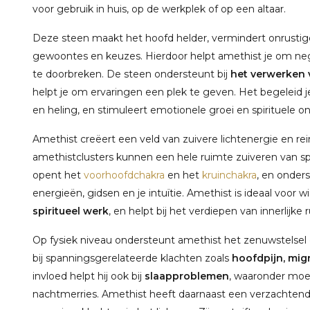
voor gebruik in huis, op de werkplek of op een altaar.
Deze steen maakt het hoofd helder, vermindert onrustige
gewoontes en keuzes. Hierdoor helpt amethist je om neg
te doorbreken. De steen ondersteunt bij
het verwerken v
helpt je om ervaringen een plek te geven. Het begeleid
en heling, en stimuleert emotionele groei en spirituele on
Amethist creëert een veld van zuivere lichtenergie en rein
amethistclusters kunnen een hele ruimte zuiveren van s
opent het
voorhoofdchakra
en het
kruinchakra
, en onder
energieën, gidsen en je intuïtie. Amethist is ideaal voor w
spiritueel werk
, en helpt bij het verdiepen van innerlijke 
Op fysiek niveau ondersteunt amethist het zenuwstelsel 
bij spanningsgerelateerde klachten zoals
hoofdpijn, migr
invloed helpt hij ook bij
slaapproblemen
, waaronder moe
nachtmerries. Amethist heeft daarnaast een verzachtende