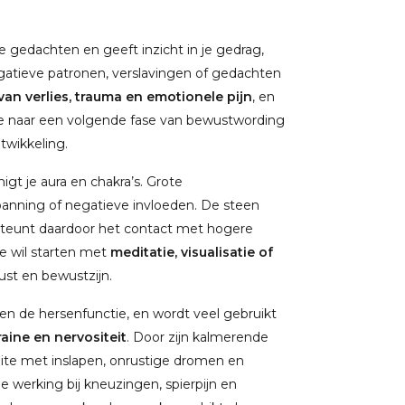
 gedachten en geeft inzicht in je gedrag,
atieve patronen, verslavingen of gedachten
an verlies, trauma en emotionele pijn
, en
 je naar een volgende fase van bewustwording
twikkeling.
igt je aura en chakra’s. Grote
panning of negatieve invloeden. De steen
steunt daardoor het contact met hogere
ie wil starten met
meditatie, visualisatie of
rust en bewustzijn.
en de hersenfunctie, en wordt veel gebruikt
aine en nervositeit
. Door zijn kalmerende
ite met inslapen, onrustige dromen en
 werking bij kneuzingen, spierpijn en