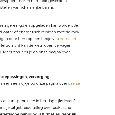
enschappen maken hem ook geschikt als
stellen van lichamelijke balans.
eren gereinigd en opgeladen kan worden. Je
 water of energetisch reinigen met de rook
einigen door hem op een bedje van
hematiet
 fel zonlicht kan de kleur doen vervagen.
l
. Meer tips lees je op onze pagina over
,
toepassingen
,
verzorging
,
 neem een kijkje op onze pagina over
paarse
ter kunt gebruiken in het dagelijks leven?
vind je uitgebreide uitleg over praktische
rgetische reiniging
,
affirmaties
,
gebruik