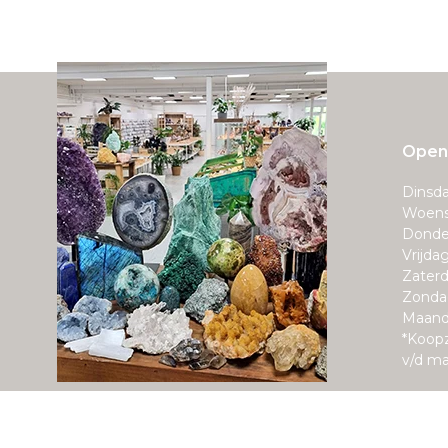
Openi
Dinsda
Woens
Donde
Vrijda
Zaterd
Zonda
Maand
*Koop
v/d m