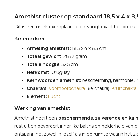
Amethist cluster op standaard 18,5 x 4 x 8
Dit is een uniek exemplaar. Je ontvangt exact het product
Kenmerken
Afmeting amethist:
18,5 x 4 x 8,5 cm
Totaal gewicht:
2872 gram
Totale hoogte:
32,5 cm
Herkomst:
Uruguay
Kernwoorden amethist:
bescherming, harmonie, inz
Chakra's:
Voorhoofdchakra
(6e chakra),
Kruinchakra
Element:
Lucht
Werking van amethist
Amethist heeft een
beschermende, zuiverende en kal
rust uit en bevordert innerlijke balans en helderheid van
ontspanning, zowel in jezelf als in de ruimte waarin het zi