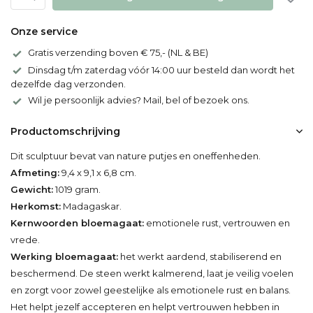
Onze service
Gratis verzending boven € 75,- (NL & BE)
Dinsdag t/m zaterdag vóór 14:00 uur besteld dan wordt het
dezelfde dag verzonden.
Wil je persoonlijk advies? Mail, bel of bezoek ons.
Productomschrijving
Dit sculptuur bevat van nature putjes en oneffenheden.
Afmeting:
9,4 x 9,1 x 6,8 cm.
Gewicht:
1019 gram.
Herkomst:
Madagaskar.
Kernwoorden bloemagaat:
emotionele rust, vertrouwen en
vrede.
Werking bloemagaat:
het werkt aardend, stabiliserend en
beschermend. De steen werkt kalmerend, laat je veilig voelen
en zorgt voor zowel geestelijke als emotionele rust en balans.
Het helpt jezelf accepteren en helpt vertrouwen hebben in