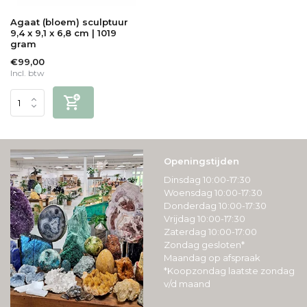
Agaat (bloem) sculptuur
9,4 x 9,1 x 6,8 cm | 1019
gram
€99,00
Incl. btw
Openingstijden
Dinsdag 10:00-17:30
Woensdag 10:00-17:30
Donderdag 10:00-17:30
Vrijdag 10:00-17:30
Zaterdag 10:00-17:00
Zondag gesloten*
Maandag op afspraak
*Koopzondag laatste zondag
v/d maand