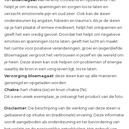
helpt je om stress, spanningen en zorgen los te laten en
verzacht emotionele pijn en oud zeer. Ook kan de steen
ondersteunen bij angsten, fobieën en trauma’s. Als je de steen
op je hart plaatst of ermee mediteert, helpt het ontspannen en
geeft het een vredig gevoel. Doordat het helpt om negatieve
emoties en spanningen los te laten, geeft het lucht en maakt
het ruimte voor positieve veranderingen, groei en (eigen)liefde.
Bloemagaat vergroot het vertrouwen in jezelf en de wereld om
je heen. Deze steen kan ook helpen om problemen of energie
waarbij de bron in een vorig leven ligt, los te laten.
Verzorging bloemagaat:
deze steen kan op alle manieren
gereinigd en opgeladen worden.
Chakra:
hart chakra (4e) en kruin chakra (7e).
Dit is een uniek exemplaar, je ontvangt het product van de foto.
Disclaimer:
De beschrijving van de werking van deze steen is
gebaseerd op intuïtie en (traditionele) ervaring. Deze informatie
wordt aangeboden als ondersteuning en ter bevordering van
het welzijn en de persoonlijke ontwikkeling. Het gebruik van