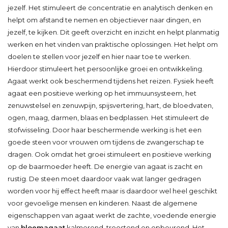
jezelf. Het stimuleert de concentratie en analytisch denken en
helpt om afstand te nemen en objectiever naar dingen, en
jezelf, te kijken. Dit geeft overzicht en inzicht en helpt planmatig
werken en het vinden van praktische oplossingen. Het helpt om
doelen te stellen voor jezelf en hier naar toe te werken.
Hierdoor stimuleert het persoonlijke groei en ontwikkeling.
Agaat werkt ook beschermend tijdens het reizen. Fysiek heeft
agaat een positieve werking op het immuunsysteem, het
zenuwstelsel en zenuwpijn, spijsvertering, hart, de bloedvaten,
ogen, maag, darmen, blaas en bedplassen. Het stimuleert de
stofwisseling. Door haar beschermende werking is het een
goede steen voor vrouwen om tijdens de zwangerschap te
dragen. Ook omdat het groei stimuleert en positieve werking
op de baarmoeder heeft. De energie van agaat is zacht en
rustig. De steen moet daardoor vaak wat langer gedragen
worden voor hij effect heeft maar is daardoor wel heel geschikt
voor gevoelige mensen en kinderen. Naast de algemene
eigenschappen van agaat werkt de zachte, voedende energie
van
bloemagaat
kalmerend, troostend en opbeurend. Het