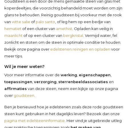
Goudsteen is een door de mens gemaakte steen van glas met
koperdeeltjes, die voorzichtig behandeld moet worden om zijn
glans te behouden. Reinig goudsteen bij voorkeur met de rook
van
witte salie
of
palo santo
, of leg hem op een bedje van
hematiet
of een cluster van
amethist
. Opladen kan veilig in
maanlicht
of op een cluster van
bergkristal
. Vermijd water, fel
zonlicht en stoten om de steen in optimale conditie te houden.
Bekijk onze pagina over
edelstenen reinigen en opladen
voor
meer tips.
Wil je meer weten?
Voor meer informatie over de
werking
,
eigenschappen
,
toepassingen
,
verzorging
,
sterrenbeeldassociaties
en
affirmaties
van deze steen, neem een kijkje op onze pagina
over
goudsteen
.
Ben je benieuwd hoe je edelstenen zoals deze rode goudsteen
steen kunt gebruiken in het dagelijks leven? Bezoek dan onze
pagina met edelsteeninformatie
. Hier vind je uitgebreide uitleg
over praktische toepassingen zoals
het maken van