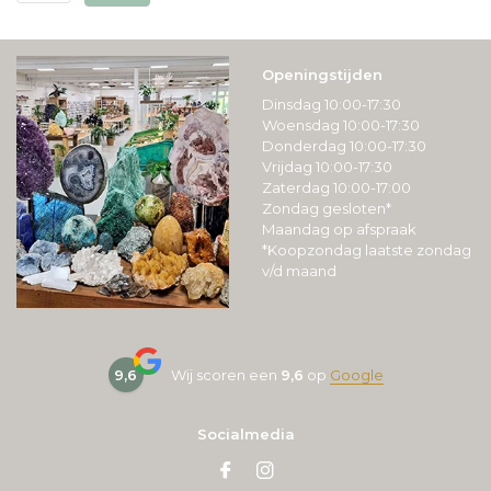
Openingstijden
Dinsdag 10:00-17:30
Woensdag 10:00-17:30
Donderdag 10:00-17:30
Vrijdag 10:00-17:30
Zaterdag 10:00-17:00
Zondag gesloten*
Maandag op afspraak
*Koopzondag laatste zondag
v/d maand
9,6
Wij scoren een
9,6
op
Google
Socialmedia