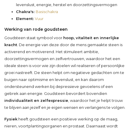
levenslust, energie, herstel en doorzettingsvermogen
Chakra's:
Basischakra
Element:
Vuur
Werking van rode goudsteen
Goudsteen staat symbool voor
hoop, vitaliteit en innerlijke
kracht
. De energie van deze door de mens gemaakte steen is
activerend en motiverend. Het stimuleert ambitie,
doorzettingsvermogen en zelfvertrouwen, waardoor het een
ideale steen is voor wie zijn doelen wil realiseren of persoonlijke
groei nastreeft. De steen helpt om negatieve gedachten om te
buigen naar optimisme en levenslust, en kan daarom
ondersteunend werken bij depressieve gevoelens of een
gebrek aan energie. Goudsteen bevordert bovendien
individualiteit en zelfexpressie
, waardoor het je helpt trouw
te blijven aan jezelf en je eigen wensen en verlangens te volgen.
Fysiek
heeft goudsteen een positieve werking op de maag,
nieren, voortplantingsorganen en prostaat. Daarnaast wordt