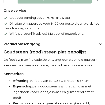
Onze service
Gratis verzending boven € 75,- (NL & BE)
Dinsdag t/m zaterdag vóór 14:00 uur besteld dan wordt het
dezelfde dag verzonden.
Wil je persoonlijk advies? Mail, bel of bezoek ons.
Productomschrijving
Goudsteen (rood) steen plat gepolijst
De foto's zijn ter indicatie. Je ontvangt een steen die qua vorm,
kleur en maat vergelijkbaar is, maar elk exemplaar is uniek.
Kenmerken
Afmeting:
varieert van ca. 3,5 x 3 cm tot 4,5 x 4 cm
Eigenschappen:
goudsteen is synthetisch glas met
ingesloten koper-deeltjes wat een glinsterend effect
geeft
Kernwoorden rode goudsteen:
innerlijke kracht,