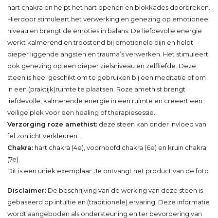
hart chakra en helpt het hart openen en blokkades doorbreken.
Hierdoor stimuleert het verwerking en genezing op emotioneel
niveau en brengt de emoties in balans. De liefdevolle energie
werkt kalmerend en troostend bij emotionele pijn en helpt
dieper liggende angsten en trauma’s verwerken. Het stimuleert
ook genezing op een dieper zielsniveau en zelfliefde. Deze
steen is heel geschikt om te gebruiken bij een meditatie of om
in een (praktijk)ruimte te plaatsen. Roze amethist brengt
liefdevolle, kalmerende energie in een ruimte en creëert een
veilige plek voor een healing of therapiesessie.
Verzorging roze amethist:
deze steen kan onder invloed van
fel zonlicht verkleuren.
Chakra:
hart chakra (4e), voorhoofd chakra (6e) en kruin chakra
(7e).
Dit is een uniek exemplaar. Je ontvangt het product van de foto.
Disclaimer:
De beschrijving van de werking van deze steen is
gebaseerd op intuïtie en (traditionele) ervaring. Deze informatie
wordt aangeboden als ondersteuning en ter bevordering van