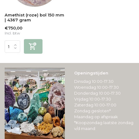
Amethist (roze) bol 150 mm
| 4367 gram
€750,00
Incl. btw
Openingstijden
Dinsdag 10:00-17:30
Woensdag 10:00-17:30
Donderdag 10:00-17:30
Vrijdag 10:00-17:30
Zaterdag 10:00-17:00
Zondag gesloten*
Maandag op afspraak
*Koopzondag laatste zondag
v/d maand