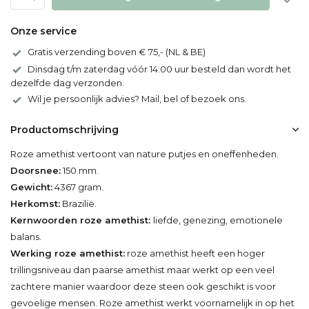
Onze service
Gratis verzending boven € 75,- (NL & BE)
Dinsdag t/m zaterdag vóór 14:00 uur besteld dan wordt het
dezelfde dag verzonden.
Wil je persoonlijk advies? Mail, bel of bezoek ons.
Productomschrijving
Roze amethist vertoont van nature putjes en oneffenheden.
Doorsnee:
150 mm.
Gewicht:
4367 gram.
Herkomst:
Brazilië.
Kernwoorden roze amethist:
liefde, genezing, emotionele
balans.
Werking roze amethist:
roze amethist heeft een hoger
trillingsniveau dan paarse amethist maar werkt op een veel
zachtere manier waardoor deze steen ook geschikt is voor
gevoelige mensen. Roze amethist werkt voornamelijk in op het