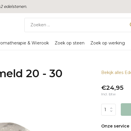
 edelstenen.
romatherapie & Wierook
Zoek op steen
Zoek op werking
meld 20 - 30
Bekijk alles E
€24,95
Incl. btw
Onze service