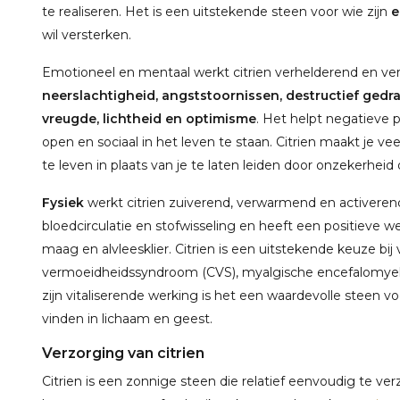
te realiseren. Het is een uitstekende steen voor wie zijn
e
wil versterken.
Emotioneel en mentaal werkt citrien verhelderend en ve
neerslachtigheid, angststoornissen, destructief ged
vreugde, lichtheid en optimisme
. Het helpt negatieve 
open en sociaal in het leven te staan. Citrien maakt je ve
te leven in plaats van je te laten leiden door onzekerhei
Fysiek
werkt citrien zuiverend, verwarmend en activerend
bloedcirculatie en stofwisseling en heeft een positieve we
maag en alvleesklier. Citrien is een uitstekende keuze bi
vermoeidheidssyndroom (CVS), myalgische encefalomyeliti
zijn vitaliserende werking is het een waardevolle steen vo
vinden in lichaam en geest.
Verzorging van citrien
Citrien is een zonnige steen die relatief eenvoudig te ve