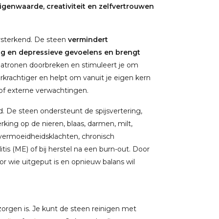
igenwaarde, creativiteit en zelfvertrouwen
rsterkend. De steen
vermindert
rag en depressieve gevoelens en brengt
patronen doorbreken en stimuleert je om
erkrachtiger en helpt om vanuit je eigen kern
d of externe verwachtingen.
. De steen ondersteunt de spijsvertering,
rking op de nieren, blaas, darmen, milt,
j vermoeidheidsklachten, chronisch
s (ME) of bij herstel na een burn-out. Door
or wie uitgeput is en opnieuw balans wil
rzorgen is. Je kunt de steen reinigen met