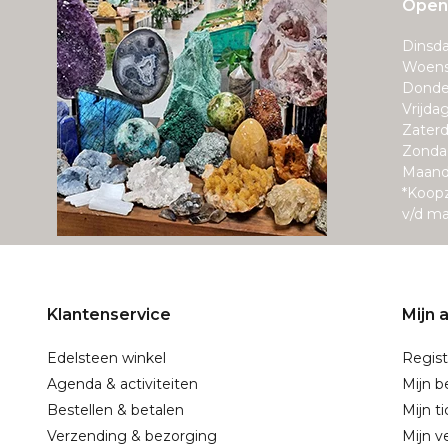
Openi
Dinsda
Woens
Donde
Vrijda
Zaterd
Zonda
Maand
*Koop
v/d m
Klantenservice
Mijn 
Edelsteen winkel
Regist
Agenda & activiteiten
Mijn b
Bestellen & betalen
Mijn t
Verzending & bezorging
Mijn ve