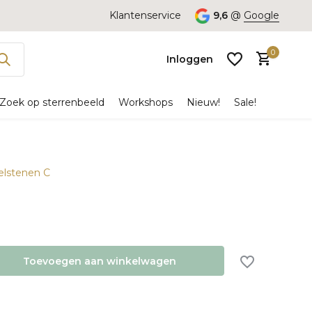
Klantenservice
9,6
@
Google
0
Inloggen
Zoek op sterrenbeeld
Workshops
Nieuw!
Sale!
delstenen C
Account
aanmaken
Toevoegen aan winkelwagen