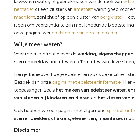
lauwwarm water, of gebruikmaken van de rook van
witte 
hematiet
of een cluster van
amethist
werkt goed voor ene
maanlicht
, zonlicht of op een cluster van
bergkristal
. Hoew
raden om voorzichtig te zijn met langdurige blootstelling 
onze pagina over
edelstenen reinigen en opladen
.
Wil je meer weten?
Voor meer informatie over de
werking
,
eigenschappen
sterrenbeeldassociaties
en
affirmaties
van deze steen,
Ben je benieuwd hoe je edelstenen zoals deze citrien ste
Bezoek dan onze
pagina met edelsteeninformatie
. Hier 
toepassingen zoals
het maken van edelsteenwater
,
ene
van stenen bij kinderen en dieren
en
het kiezen van de
Ook hebben we een pagina met algemene
spirituele inf
sterrenbeelden, chakra's, elementen, maanfases
mocht
Disclaimer