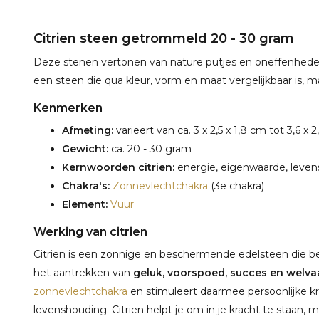
Citrien steen getrommeld 20 - 30 gram
Deze stenen vertonen van nature putjes en oneffenheden. 
een steen die qua kleur, vorm en maat vergelijkbaar is, ma
Kenmerken
Afmeting:
varieert van ca. 3 x 2,5 x 1,8 cm tot 3,6 x 2
Gewicht:
ca. 20 - 30 gram
Kernwoorden citrien:
energie, eigenwaarde, leven
Chakra's:
Zonnevlechtchakra
(3e chakra)
Element:
Vuur
Werking van citrien
Citrien is een zonnige en beschermende edelsteen die b
het aantrekken van
geluk, voorspoed, succes en welva
zonnevlechtchakra
en stimuleert daarmee persoonlijke krac
levenshouding. Citrien helpt je om in je kracht te staan