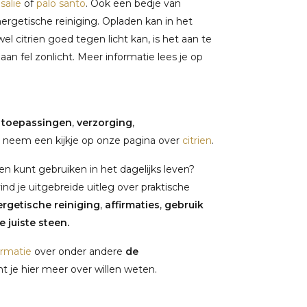
salie
of
palo santo
. Ook een bedje van
rgetische reiniging. Opladen kan in het
el citrien goed tegen licht kan, is het aan te
aan fel zonlicht. Meer informatie lees je op
,
toepassingen
,
verzorging
,
 neem een kijkje op onze pagina over
citrien
.
en kunt gebruiken in het dagelijks leven?
vind je uitgebreide uitleg over praktische
rgetische reiniging
,
affirmaties
,
gebruik
 juiste steen.
ormatie
over onder andere
de
 je hier meer over willen weten.