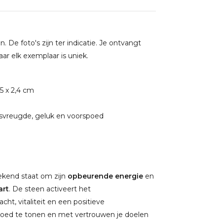
De foto's zijn ter indicatie. Je ontvangt
ar elk exemplaar is uniek.
,5 x 2,4 cm
svreugde, geluk en voorspoed
ekend staat om zijn
opbeurende energie
en
art
. De steen activeert het
ht, vitaliteit en een positieve
, moed te tonen en met vertrouwen je doelen