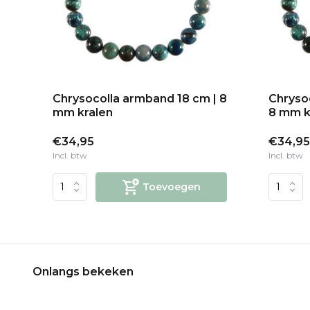
la
Chrysocolla armband 18 cm | 8
Chryso
mm kralen
8 mm k
€34,95
€34,9
Incl. btw
Incl. btw
Toevoegen
Onlangs bekeken