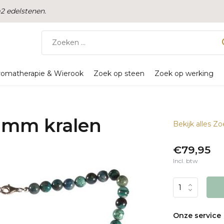
 edelstenen.
romatherapie & Wierook
Zoek op steen
Zoek op werking
8 mm kralen
Bekijk alles Z
€79,95
Incl. btw
Onze service