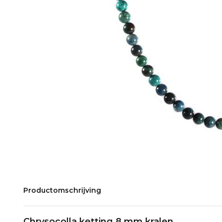
Productomschrijving
Chrysocolla ketting 8 mm kralen