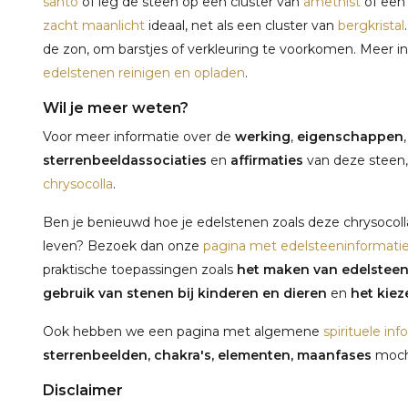
santo
of leg de steen op een cluster van
amethist
of een
zacht maanlicht
ideaal, net als een cluster van
bergkristal
de zon, om barstjes of verkleuring te voorkomen. Meer in
edelstenen reinigen en opladen
.
Wil je meer weten?
Voor meer informatie over de
werking
,
eigenschappen
sterrenbeeldassociaties
en
affirmaties
van deze steen,
chrysocolla
.
Ben je benieuwd hoe je edelstenen zoals deze chrysocolla
leven? Bezoek dan onze
pagina met edelsteeninformati
praktische toepassingen zoals
het maken van edelstee
gebruik van stenen bij kinderen en dieren
en
het kieze
Ook hebben we een pagina met algemene
spirituele inf
sterrenbeelden, chakra's, elementen, maanfases
mocht
Disclaimer