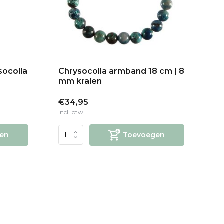
socolla
Chrysocolla armband 18 cm | 8
Ch
mm kralen
8 
€34,95
€
Incl. btw
Inc
en
Toevoegen