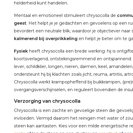
helderheid kunt handelen.
Mentaal en emotioneel stimuleert chrysocolla de
communi
geest
. Het helpt je je gedachten en gevoelens op een rus
bevordert een neutrale blik, waardoor je objectiever naar si
kalmerend bij overprikkeling
en helpt je beter om te g
Fysiek
heeft chrysocolla een brede werking: hij is ontgif
koortsverlagend, ontstekingsremmend en ontspannend. D
lever, schildklier, longen, nieren, darmen, keel, amandele
ondersteunt hij bij klachten zoals jicht, reuma, artritis, ar
Chrysocolla werkt krampopheffend bij buikkrampen, (pre
overgangsverschijnselen, en reguleert bovendien de insul
Verzorging van chrysocolla
Chrysocolla is een zachte en gevoelige steen die gevoeli
invloeden. Vermijd daarom het reinigen met water of zout
steen kan aantasten. Kies voor een milde energetische r