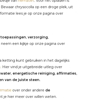
 bedje van
hematiet
. Voor het opladen is
. Bewaar chrysocolla op een droge plek, uit
formatie lees je op onze pagina over
,
toepassingen
,
verzorging
,
 neem een kijkje op onze pagina over
 ketting kunt gebruiken in het dagelijks
e
. Hier vind je uitgebreide uitleg over
nwater
,
energetische reiniging
,
affirmaties
,
n van de juiste steen.
ormatie
over onder andere
de
 je hier meer over willen weten.