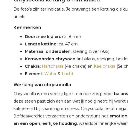
De foto's zijn ter indicatie. Je ontvangt een ketting die qu
uniek.
Kenmerken
Doorsnee kralen:
ca. 8 mm
Lengte ketting:
ca. 47 cm
Materiaal onderdelen:
sterling zilver (925)
Kernwoorden chrysocolla:
balans, reiniging, hel
Chakra:
Hartchakra
(4e chakra) en
Keelchakra
(5e ch
Element:
Water
&
Lucht
Werking van chrysocolla
Chrysocolla is een veelzijdige steen die zorgt voor
balans
deze steen past zich aan aan wat jij nodig hebt: hij werkt a
kalmerend bij spanning en stress. Chrysocolla helpt nega
(liefdes)verdriet verzachten en ondersteunt het
emotione
en een open, eerlijke houding
, waardoor innerlijke waa