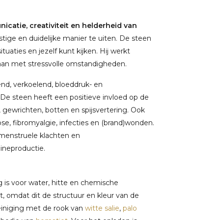
catie, creativiteit en helderheid van
tige en duidelijke manier te uiten. De steen
tuaties en jezelf kunt kijken. Hij werkt
aan met stressvolle omstandigheden.
tend, verkoelend, bloeddruk- en
e steen heeft een positieve invloed op de
n, gewrichten, botten en spijsvertering. Ook
trose, fibromyalgie, infecties en (brand)wonden.
)menstruele klachten en
ineproductie.
g is voor water, hitte en chemische
, omdat dit de structuur en kleur van de
einiging met de rook van
witte salie
,
palo