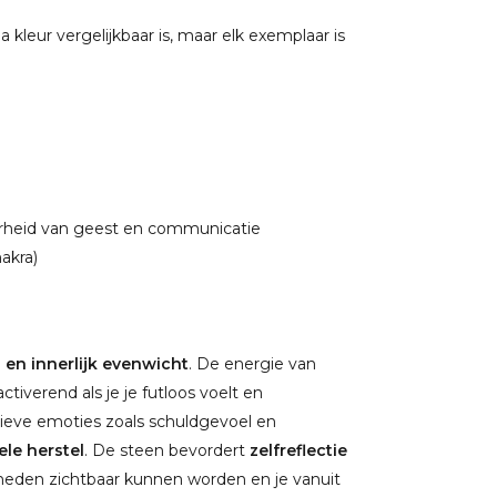
a kleur vergelijkbaar is, maar elk exemplaar is
derheid van geest en communicatie
akra)
 en innerlijk evenwicht
. De energie van
ctiverend als je je futloos voelt en
tieve emoties zoals schuldgevoel en
le herstel
. De steen bevordert
zelfreflectie
rheden zichtbaar kunnen worden en je vanuit