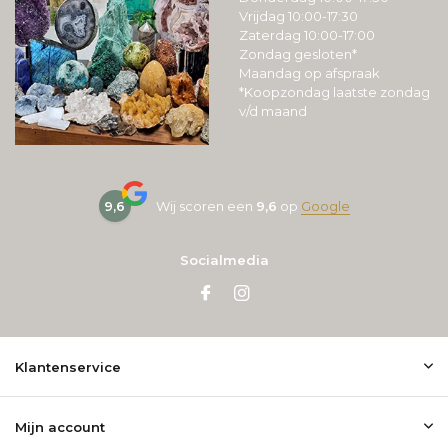
Vrijdag 10:00-17:30
Zaterdag 10:00-17:00
Zondag gesloten*
Maandag op afspraak
*Koopzondag laatste zondag
v/d maand
9,6
Wij scoren een
9,6
op
Google
Socialmedia
Klantenservice
Mijn account