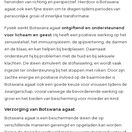
hervinden van richting en perspectief. Hierdoor is Botswana
agaat ook een fijne steen om te dragen tijdens periodes van
persoonlijke groei of innerlijke transformatie.
Fysiek werkt Botswana agaat
ontgiftend en ondersteunend
voor lichaam en geest
. Hij heeft een positieve werking op het
zenuwstelsel, het immuunsysteem, de spijsvertering, de darmen
en de blaas, en kan helpen bij bedplassen. Daarnaast
ondersteunt hij bij problemen met de huid en bij seksuele
klachten. De steen stimuleert de stofwisseling, en wordt vaak
ingezet ter ondersteuning bij het stoppen met roken. Door zijn
zachte energie en positieve invloed op de baarmoeder is
Botswana agaat ook een goede keuze voor vrouwen tijdens de
zwangerschap, vooral vanwege de bevorderende werking op
groei en het bieden van bescherming voor moeder en kind.
Verzorging van Botswana agaat
Botswana agaat is een beschermende steen die op
verschillende manieren gereinigd en opgeladen kan worden.
Reinig de steen bijvoorbeeld met lauwwarm stromend water of