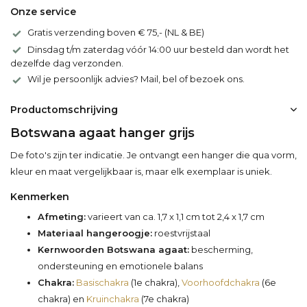
Onze service
Gratis verzending boven € 75,- (NL & BE)
Dinsdag t/m zaterdag vóór 14:00 uur besteld dan wordt het
dezelfde dag verzonden.
Wil je persoonlijk advies? Mail, bel of bezoek ons.
Productomschrijving
Botswana agaat hanger grijs
De foto's zijn ter indicatie. Je ontvangt een hanger die qua vorm,
kleur en maat vergelijkbaar is, maar elk exemplaar is uniek.
Kenmerken
Afmeting:
varieert van ca. 1,7 x 1,1 cm tot 2,4 x 1,7 cm
Materiaal hangeroogje:
roestvrijstaal
Kernwoorden Botswana agaat:
bescherming,
ondersteuning en emotionele balans
Chakra:
Basischakra
(1e chakra),
Voorhoofdchakra
(6e
chakra) en
Kruinchakra
(7e chakra)