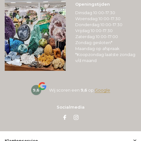
Openingstijden
Dinsdag 10:00-17:30
Woensdag 10:00-17:30
Donderdag 10:00-17:30
Vrijdag 10:00-17:30
Zaterdag 10:00-17:00
Zondag gesloten*
Maandag op afspraak
*Koopzondag laatste zondag
v/d maand
9,6
Wij scoren een
9,6
op
Google
Socialmedia
Klantenservice