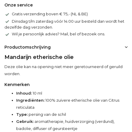
Onze service
Gratis verzending boven € 75,- (NL & BE)
Dinsdag t/m zaterdag vóór 14:00 uur besteld dan wordt het
dezelfde dag verzonden.
Wil je persoonlijk advies? Mail, bel of bezoek ons.
Productomschrijving
Mandarijn etherische olie
Deze olie kan na opening niet meer geretourneerd of geruild
worden.
Kenmerken
Inhoud:
10 ml
Ingrediënten:
100% zuivere etherische olie van Citrus
reticulata
Type:
persing van de schil
Gebruik:
aromatherapie, huidverzorging (verdund),
badolie, diffuser of geursteentje