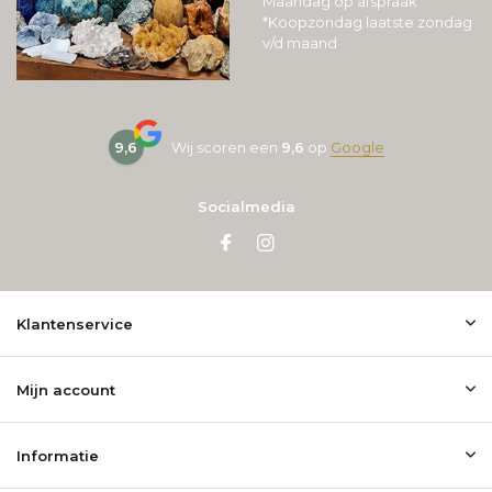
Maandag op afspraak
*Koopzondag laatste zondag
v/d maand
9,6
Wij scoren een
9,6
op
Google
Socialmedia
Klantenservice
Mijn account
Informatie