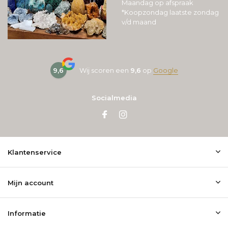
Maandag op afspraak
*Koopzondag laatste zondag
v/d maand
9,6
Wij scoren een
9,6
op
Google
Socialmedia
Klantenservice
Mijn account
Informatie