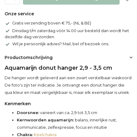
Onze service
Gratis verzending boven € 75,- (NL & BE)
Dinsdag t/m zaterdag vóór 14:00 uur besteld dan wordt het
dezelfde dag verzonden.
Wil je persoonlijk advies? Mail, bel of bezoek ons.
Productomschrijving
Aquamarijn donut hanger 2,9 - 3,5 cm
De hanger wordt geleverd aan een zwart verstelbaar waskoord.
De foto's zijn ter indicatie. Je ontvangt een donut hanger die
qua kleur en maat vergelijkbaar is, maar elk exemplaar is uniek.
Kenmerken
Doorsnee:
varieert van ca. 2,9 tot 3,5 cm
Kernwoorden aquamarijn:
balans, innerlijke rust,
communicatie, zelfexpressie, focus en intuïtie
Chakra:
Keelchakra