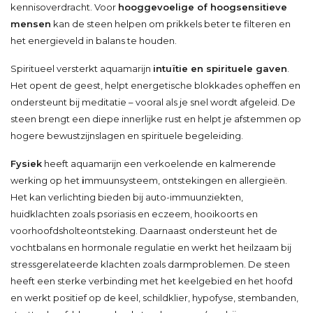
kennisoverdracht. Voor
hooggevoelige of hoogsensitieve
mensen
kan de steen helpen om prikkels beter te filteren en
het energieveld in balans te houden.
Spiritueel versterkt aquamarijn
intuïtie en spirituele gaven
.
Het opent de geest, helpt energetische blokkades opheffen en
ondersteunt bij meditatie – vooral als je snel wordt afgeleid. De
steen brengt een diepe innerlijke rust en helpt je afstemmen op
hogere bewustzijnslagen en spirituele begeleiding.
Fysiek
heeft aquamarijn een verkoelende en kalmerende
werking op het
i
mmuunsysteem, ontstekingen en allergieën.
Het kan verlichting bieden bij auto-immuunziekten,
huidklachten zoals psoriasis en eczeem, hooikoorts en
voorhoofdsholteontsteking. Daarnaast ondersteunt het de
vochtbalans en hormonale regulatie en werkt het heilzaam bij
stressgerelateerde klachten zoals darmproblemen. De steen
heeft een sterke verbinding met het keelgebied en het hoofd
en werkt positief op de keel, schildklier, hypofyse, stembanden,