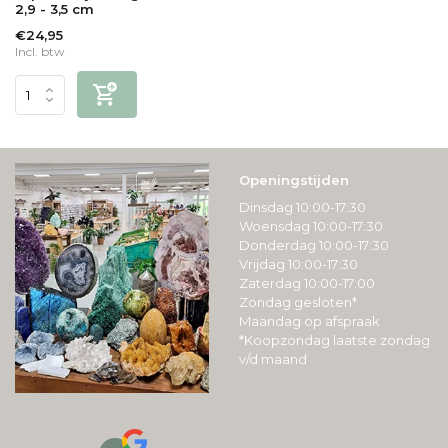
2,9 - 3,5 cm
€24,95
Incl. btw
Openingstijden
Dinsdag 10:00-17:30
Woensdag 10:00-17:30
Donderdag 10:00-17:30
Vrijdag 10:00-17:30
Zaterdag 10:00-17:00
Zondag gesloten*
Maandag op afspraak
*Koopzondag laatste zondag
v/d maand