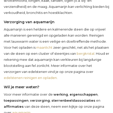
strottenhoofd, longen, kaak, tanden, ogen (o.a. bij- en
verziendheid) en de maag. Aquamarijn kan verlichting bieden bij
verkoudheid, bronchitis en hoestklachten.
Verzorging van aquamarijn
Aquamarijn is een heldere en kalmerende steen die op vrijwel
alle manieren gereinigd en opgeladen kan worden. Reinigen
met lauwwarm water is een veilige en doeltreffende methode.
Voor het opladen is
maanlicht
zeer geschikt, net als het plaatsen
van de steen op een cluster of steentjes van
bergkristal
. Houd er
rekening mee dat aquamarijn kan verkleuren bij langdurige
blootstelling aan fel zonlicht. Meer informatie over het
verzorgen van edelstenen vind je op onze pagina over
edelstenen reinigen en opladen
.
Wil je meer weten?
Voor meer informatie over de
werking
,
eigenschappen
,
toepassingen
,
verzorging
,
sterrenbeeldassociaties
en
affirmaties
van deze steen, neem een kijkje op onze pagina
over
aquamarijn
.