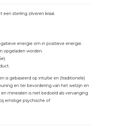
een sterling zilveren kraal.
gatieve energie om in positieve energie.
en opgeladen worden.
5e).
oduct.
 is gebaseerd op intuïtie en (traditionele)
uning en ter bevordering van het welzijn en
 en mineralen is niet bedoeld als vervanging
j ernstige psychische of