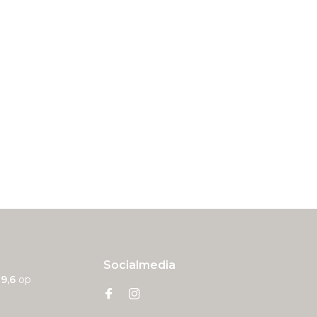
Socialmedia
n
9,6
op