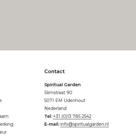
Contact
Spiritual Garden
Slimstraat 90
e
5071 EM Udenhout
Nederland
naam
Tel:
+31 (0)13 785 2542
erking
E-mail:
info@spiritualgarden.nl
eur