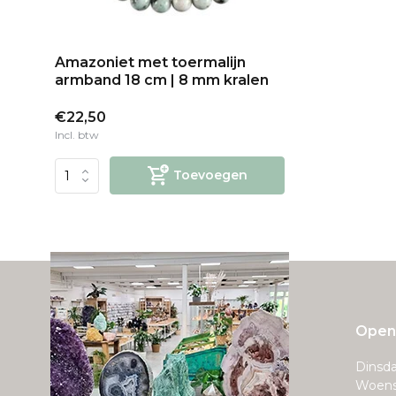
Amazoniet met toermalijn
armband 18 cm | 8 mm kralen
€22,50
Incl. btw
Toevoegen
Openi
Dinsda
Woens