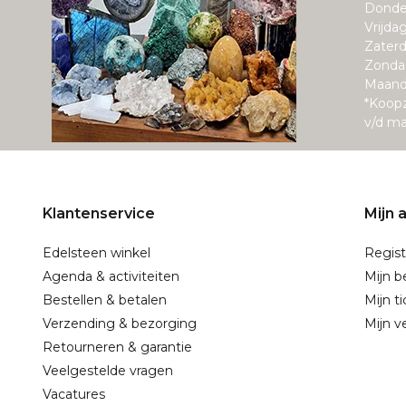
Donde
Vrijda
Zaterd
Zonda
Maand
*Koop
v/d m
Klantenservice
Mijn 
Edelsteen winkel
Regist
Agenda & activiteiten
Mijn b
Bestellen & betalen
Mijn t
Verzending & bezorging
Mijn ve
Retourneren & garantie
Veelgestelde vragen
Vacatures