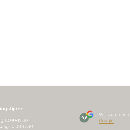
ngstijden
Wij scoren ee
9,6
g 10:00-17:30
Google
dag 10:00-17:30