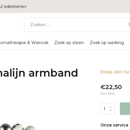
 edelstenen.
romatherapie & Wierook
Zoek op steen
Zoek op werking
alijn armband
Bekijk alles S
€22,50
Incl. btw
Onze service