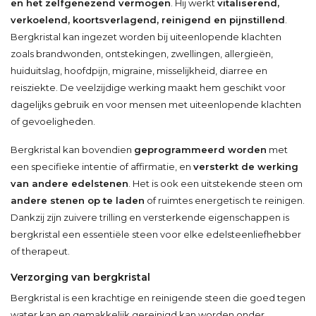
en het zelfgenezend vermogen
. Hij werkt
vitaliserend,
verkoelend, koortsverlagend, reinigend en pijnstillend
.
Bergkristal kan ingezet worden bij uiteenlopende klachten
zoals brandwonden, ontstekingen, zwellingen, allergieën,
huiduitslag, hoofdpijn, migraine, misselijkheid, diarree en
reisziekte. De veelzijdige werking maakt hem geschikt voor
dagelijks gebruik en voor mensen met uiteenlopende klachten
of gevoeligheden.
Bergkristal kan bovendien
geprogrammeerd worden
met
een specifieke intentie of affirmatie, en
versterkt de werking
van andere edelstenen
. Het is ook een uitstekende steen om
andere stenen op te laden
of ruimtes energetisch te reinigen.
Dankzij zijn zuivere trilling en versterkende eigenschappen is
bergkristal een essentiële steen voor elke edelsteenliefhebber
of therapeut.
Verzorging van bergkristal
Bergkristal is een krachtige en reinigende steen die goed tegen
water kan en gemakkelijk gereinigd kan worden onder