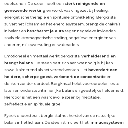
edelstenen. De steen heeft een
sterk reinigende en
genezende werking
en wordt vaak ingezet bij healing,
energetische therapie en spirituele ontwikkeling. Bergkristal
zuivert het lichaam en het energiesysteem, brengt de chakra’s
in balans en
beschermt je aura
tegen negatieve invloeden
zoals elektromagnetische straling, negatieve energieën van
anderen, milieuvervuiling en wateraders.
Emotioneel en mentaal werkt bergkristal
verhelderend en
brengt balans
. De steen past zich aan wat nodig is: hij kan
zowel kalmerend als activerend werken. Het
bevordert een
heldere, scherpe geest, verbetert de concentratie
en
denken zonder oordeel. Bergkristal helpt vooroordelen los te
laten en ondersteunt innerlijke balans en geestelijke helderheid.
Hierdoor is het een waardevolle steen bij meditatie,
zelfreflectie en spirituele groei.
Fysiek ondersteunt bergkristal het herstel van de natuurlijke
balans in het lichaam. De steen stimuleert het
immuunsysteem