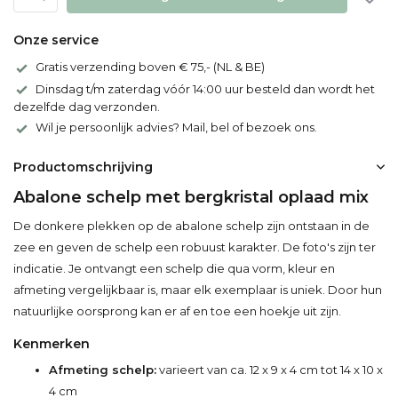
Onze service
Gratis verzending boven € 75,- (NL & BE)
Dinsdag t/m zaterdag vóór 14:00 uur besteld dan wordt het
dezelfde dag verzonden.
Wil je persoonlijk advies? Mail, bel of bezoek ons.
Productomschrijving
Abalone schelp met bergkristal oplaad mix
De donkere plekken op de abalone schelp zijn ontstaan in de
zee en geven de schelp een robuust karakter. De foto's zijn ter
indicatie. Je ontvangt een schelp die qua vorm, kleur en
afmeting vergelijkbaar is, maar elk exemplaar is uniek. Door hun
natuurlijke oorsprong kan er af en toe een hoekje uit zijn.
Kenmerken
Afmeting schelp:
varieert van ca. 12 x 9 x 4 cm tot 14 x 10 x
4 cm