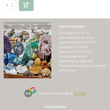
Openingstijden
Dinsdag 10:00-17:30
Woensdag 10:00-17:30
Donderdag 10:00-17:30
Vrijdag 10:00-17:30
Zaterdag 10:00-17:00
Zondag gesloten*
Maandag op afspraak
*Koopzondag laatste zondag
v/d maand
9,6
Wij scoren een
9,6
op
Google
Socialmedia