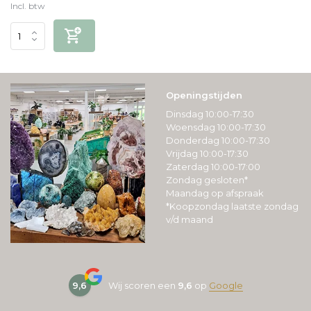
Incl. btw
Openingstijden
Dinsdag 10:00-17:30
Woensdag 10:00-17:30
Donderdag 10:00-17:30
Vrijdag 10:00-17:30
Zaterdag 10:00-17:00
Zondag gesloten*
Maandag op afspraak
*Koopzondag laatste zondag
v/d maand
9,6
Wij scoren een
9,6
op
Google