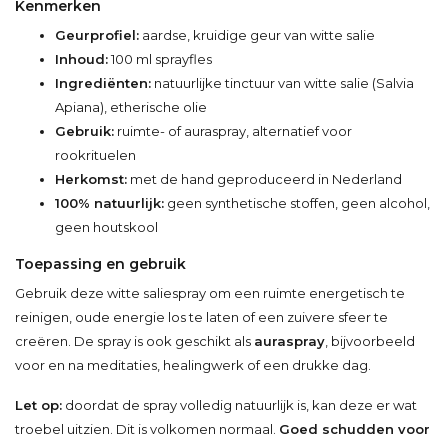
Kenmerken
Geurprofiel:
aardse, kruidige geur van witte salie
Inhoud:
100 ml sprayfles
Ingrediënten:
natuurlijke tinctuur van witte salie (Salvia
Apiana), etherische olie
Gebruik:
ruimte- of auraspray, alternatief voor
rookrituelen
Herkomst:
met de hand geproduceerd in Nederland
100% natuurlijk:
geen synthetische stoffen, geen alcohol,
geen houtskool
Toepassing en gebruik
Gebruik deze witte saliespray om een ruimte energetisch te
reinigen, oude energie los te laten of een zuivere sfeer te
creëren. De spray is ook geschikt als
auraspray
, bijvoorbeeld
voor en na meditaties, healingwerk of een drukke dag.
Let op:
doordat de spray volledig natuurlijk is, kan deze er wat
troebel uitzien. Dit is volkomen normaal.
Goed schudden voor