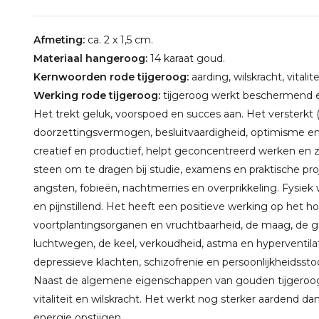
Afmeting:
ca. 2 x 1,5 cm.
Materiaal hangeroog:
14 karaat goud.
Kernwoorden rode tijgeroog:
aarding, wilskracht, vitalit
Werking rode tijgeroog:
tijgeroog werkt beschermend e
Het trekt geluk, voorspoed en succes aan. Het versterkt (
doorzettingsvermogen, besluitvaardigheid, optimisme e
creatief en productief, helpt geconcentreerd werken en z
steen om te dragen bij studie, examens en praktische pro
angsten, fobieën, nachtmerries en overprikkeling. Fysiek
en pijnstillend. Het heeft een positieve werking op het h
voortplantingsorganen en vruchtbaarheid, de maag, de ga
luchtwegen, de keel, verkoudheid, astma en hyperventila
depressieve klachten, schizofrenie en persoonlijkheidssto
Naast de algemene eigenschappen van gouden tijgeroog v
vitaliteit en wilskracht. Het werkt nog sterker aardend d
energie opstijgen.