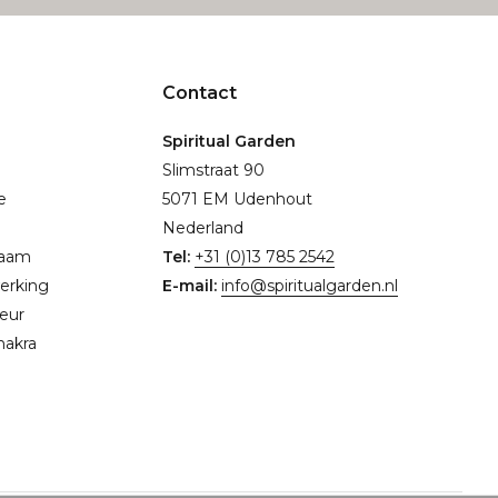
Contact
Spiritual Garden
Slimstraat 90
e
5071 EM Udenhout
Nederland
naam
Tel:
+31 (0)13 785 2542
erking
E-mail:
info@spiritualgarden.nl
eur
hakra