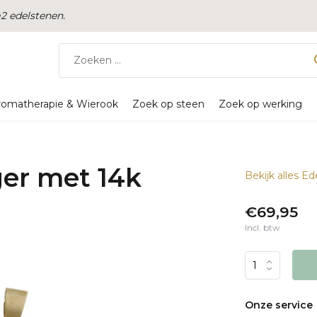
 edelstenen.
romatherapie & Wierook
Zoek op steen
Zoek op werking
ger met 14k
Bekijk alles 
€69,95
Incl. btw
Onze service