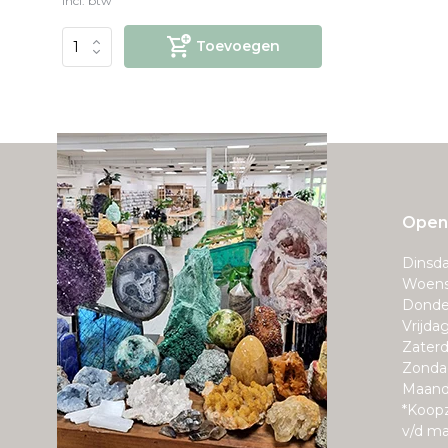
Incl. btw
Toevoegen
Openi
Dinsda
Woens
Donde
Vrijda
Zaterd
Zonda
Maand
*Koop
v/d m