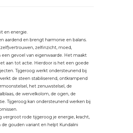
eit en energie.
n aardend en brengt harmonie en balans.
zelf)vertrouwen, zelfinzicht, moed,
n een gevoel van eigenwaarde. Het maakt
et aan tot actie. Hierdoor is het een goede
jecten. Tijgeroog werkt ondersteunend bij
 werkt de steen stabiliserend, ontkrampend
ormoonstelsel, het zenuwstelsel, de
lblaas, de wervelkolom, de ogen, de
tie. Tijgeroog kan ondersteunend werken bij
ornissen.
ergroot rode tijgeroog je energie, kracht,
an de gouden variant en helpt Kundalini