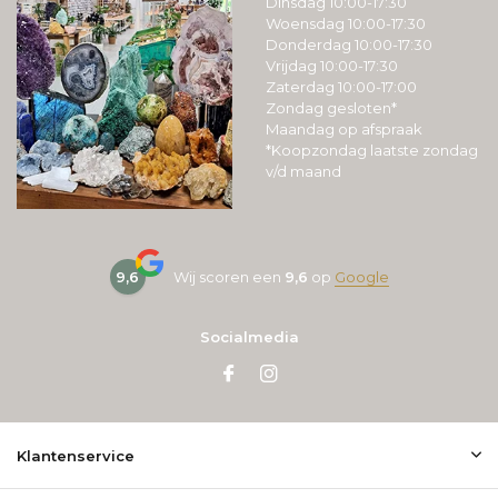
Dinsdag 10:00-17:30
Woensdag 10:00-17:30
Donderdag 10:00-17:30
Vrijdag 10:00-17:30
Zaterdag 10:00-17:00
Zondag gesloten*
Maandag op afspraak
*Koopzondag laatste zondag
v/d maand
9,6
Wij scoren een
9,6
op
Google
Socialmedia
Klantenservice