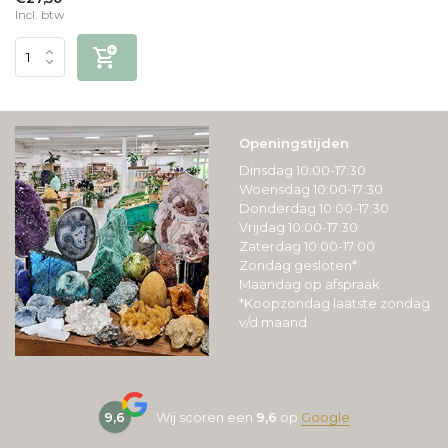
Incl. btw
Openingstijden
Dinsdag 10:00-17:30
Woensdag 10:00-17:30
Donderdag 10:00-17:30
Vrijdag 10:00-17:30
Zaterdag 10:00-17:00
Zondag gesloten*
Maandag op afspraak
*Koopzondag laatste zondag
v/d maand
9,6
Wij scoren een
9,6
op
Google