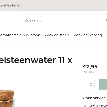
 edelstenen.
romatherapie & Wierook
Zoek op steen
Zoek op werking
elsteenwater 11 x
€2,95
Incl. btw
Onze service
Gratis ver