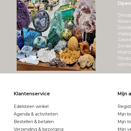
Openi
Dinsda
Woens
Donde
Vrijda
Zaterd
Zonda
Maand
*Koop
v/d m
Klantenservice
Mijn 
Edelsteen winkel
Regist
Agenda & activiteiten
Mijn b
Bestellen & betalen
Mijn t
Verzending & bezorging
Mijn ve