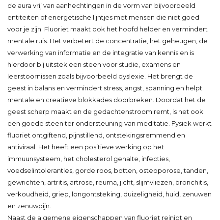
de aura vrij van aanhechtingen in de vorm van bijvoorbeeld
entiteiten of energetische lijntjes met mensen die niet goed
voor je zijn. Fluoriet maakt ook het hoofd helder en vermindert
mentale ruis. Het verbetert de concentratie, het geheugen, de
verwerking van informatie en de integratie van kennis en is
hierdoor bij uitstek een steen voor studie, examens en
leerstoornissen zoals bijvoorbeeld dyslexie. Het brengt de
geest in balans en vermindert stress, angst, spanning en helpt
mentale en creatieve blokkades doorbreken. Doordat het de
geest scherp maakt en de gedachtenstroom remt, is het ook
een goede steen ter ondersteuning van meditatie. Fysiek werkt
fluoriet ontgiftend, pijnstillend, ontstekingsremmend en
antiviraal. Het heeft een positieve werking op het
immuunsysteem, het cholesterol gehalte, infecties,
voedselintoleranties, gordelroos, botten, osteoporose, tanden,
gewrichten, artritis, artrose, reuma, jicht, slijmvliezen, bronchitis,
verkoudheid, griep, longontsteking, duizeligheid, huid, zenuwen
en zenuwpijn.
Naast de algemene eigenschappen van fluoriet reinigt en