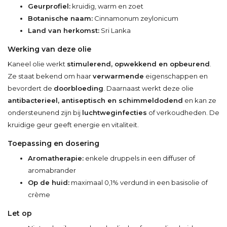
Geurprofiel:
kruidig, warm en zoet
Botanische naam:
Cinnamonum zeylonicum
Land van herkomst:
Sri Lanka
Werking van deze olie
Kaneel olie werkt
stimulerend, opwekkend en opbeurend
.
Ze staat bekend om haar
verwarmende
eigenschappen en
bevordert de
doorbloeding
. Daarnaast werkt deze olie
antibacterieel, antiseptisch en schimmeldodend
en kan ze
ondersteunend zijn bij
luchtweginfecties
of verkoudheden. De
kruidige geur geeft energie en vitaliteit.
Toepassing en dosering
Aromatherapie:
enkele druppels in een diffuser of
aromabrander
Op de huid:
maximaal 0,1% verdund in een basisolie of
crème
Let op