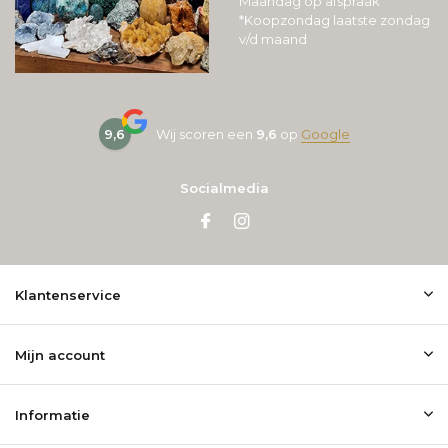
Maandag op afspraak
*Koopzondag laatste zondag
v/d maand
9,6
Wij scoren een
9,6
op
Google
Socialmedia
Klantenservice
Mijn account
Informatie