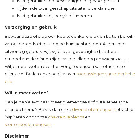
Niet gebruiken op beschadigde of gevoelige huid
Tijdens de zwangerschap uitsluitend verdampen
Niet gebruiken bij baby’s of kinderen
Verzorging en gebruik
Bewaar deze olie op een koele, donkere plek en buiten bereik
van kinderen. Niet puur op de huid aanbrengen. Alleen voor
uitwendig gebruik. Bij twijfel over gevoeligheid: test een
druppel aan de binnenzijde van de elleboog en wacht 24 uur.
Wil je meer weten over het veilig toepassen van etherische
oliën? Bekijk dan onze pagina over
toepassingen van etherische
olie
.
Wil je meer weten?
Ben je benieuwd naar meer oliemengsels of pure etherische
oliën op thema? Bekijk dan onze
diverse oliemengsels
of laat je
inspireren door onze
chakra olieblends
en
sterrenbeeldmengsels
.
Disclaimer