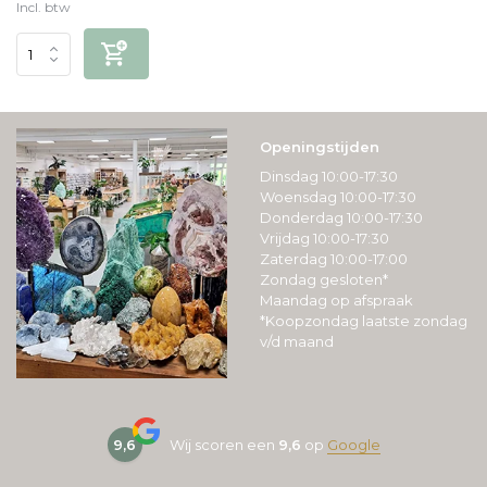
Incl. btw
Openingstijden
Dinsdag 10:00-17:30
Woensdag 10:00-17:30
Donderdag 10:00-17:30
Vrijdag 10:00-17:30
Zaterdag 10:00-17:00
Zondag gesloten*
Maandag op afspraak
*Koopzondag laatste zondag
v/d maand
9,6
Wij scoren een
9,6
op
Google