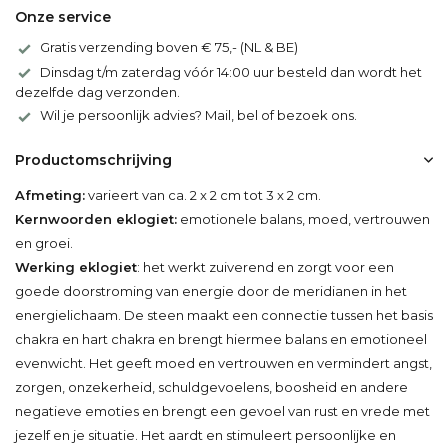
Onze service
Gratis verzending boven € 75,- (NL & BE)
Dinsdag t/m zaterdag vóór 14:00 uur besteld dan wordt het
dezelfde dag verzonden.
Wil je persoonlijk advies? Mail, bel of bezoek ons.
Productomschrijving
Afmeting:
varieert van ca. 2 x 2 cm tot 3 x 2 cm.
Kernwoorden eklogiet:
emotionele balans, moed, vertrouwen
en groei.
Werking eklogiet
: het werkt zuiverend en zorgt voor een
goede doorstroming van energie door de meridianen in het
energielichaam. De steen maakt een connectie tussen het basis
chakra en hart chakra en brengt hiermee balans en emotioneel
evenwicht. Het geeft moed en vertrouwen en vermindert angst,
zorgen, onzekerheid, schuldgevoelens, boosheid en andere
negatieve emoties en brengt een gevoel van rust en vrede met
jezelf en je situatie. Het aardt en stimuleert persoonlijke en