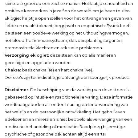
spirituele groei op een zachte manier. Het laat je schoonheid en
positieve kenmerken in jezelf en de wereld om je heen te zien.
Eklogiet helpt je open stellen voor het ontvangen en geven van
liefde en maakt tolerant, begripvol en empathisch. Fysiek heeft
de steen een positieve werking op het uithoudingsvermogen,
het bloed, het immuunsysteem, de voortplantingsorganen,
premenstruele klachten en seksuele problemen.
Verzorging eklogiet:
deze steen kan op alle manieren
gereinigd en opgeladen worden.
Chakra:
basis chakra (1e) en hart chakra (4e).
De foto's zijn ter indicatie, je ontvangt een soortgelijk product.
Disclaimer:
De beschrijving van de werking van deze steen is
gebaseerd op intuïtie en (traditionele) ervaring. Deze informatie
wordt aangeboden als ondersteuning en ter bevordering van
het welzijn en de persoonlijke ontwikkeling. Het gebruik van
edelstenen en mineralen is niet bedoeld als vervanging van een
medische behandeling of medicatie. Raadpleeg bij ernstige
psychische of gezondheidsklachten altijd een arts.