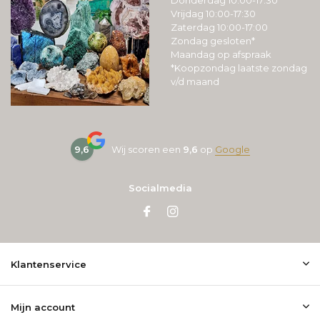
Donderdag 10:00-17:30
Vrijdag 10:00-17:30
Zaterdag 10:00-17:00
Zondag gesloten*
Maandag op afspraak
*Koopzondag laatste zondag
v/d maand
9,6
Wij scoren een
9,6
op
Google
Socialmedia
Klantenservice
Mijn account