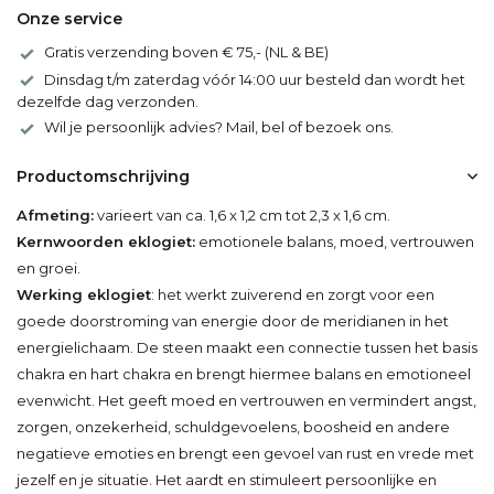
Onze service
Gratis verzending boven € 75,- (NL & BE)
Dinsdag t/m zaterdag vóór 14:00 uur besteld dan wordt het
dezelfde dag verzonden.
Wil je persoonlijk advies? Mail, bel of bezoek ons.
Productomschrijving
Afmeting:
varieert van ca. 1,6 x 1,2 cm tot 2,3 x 1,6 cm.
Kernwoorden eklogiet:
emotionele balans, moed, vertrouwen
en groei.
Werking eklogiet
: het werkt zuiverend en zorgt voor een
goede doorstroming van energie door de meridianen in het
energielichaam. De steen maakt een connectie tussen het basis
chakra en hart chakra en brengt hiermee balans en emotioneel
evenwicht. Het geeft moed en vertrouwen en vermindert angst,
zorgen, onzekerheid, schuldgevoelens, boosheid en andere
negatieve emoties en brengt een gevoel van rust en vrede met
jezelf en je situatie. Het aardt en stimuleert persoonlijke en