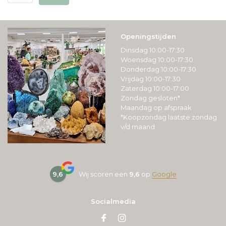
Openingstijden
Dinsdag 10:00-17:30
Woensdag 10:00-17:30
Donderdag 10:00-17:30
Vrijdag 10:00-17:30
Zaterdag 10:00-17:00
Zondag gesloten*
Maandag op afspraak
*Koopzondag laatste zondag
v/d maand
9,6
Wij scoren een
9,6
op
Google
Socialmedia