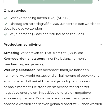
Onze service
Gratis verzending boven € 75,- (NL & BE)
Dinsdag t/m zaterdag vóór 14:00 uur besteld dan wordt het
dezelfde dag verzonden.
Wil je persoonlijk advies? Mail, bel of bezoek ons.
Productomschrijving
Afmeting:
varieert van ca. 1,6 x 1,5 cm tot 2,3 x 1,9 cm.
Kernwoorden eilatsteen:
innerlijke balans, harmonie,
bescherming en genezing.
Werking eilatsteen
: het bevordert innerlijke balans en
harmonie. Het werkt rustgevend en kalmerend of opwekkend
en stimulerend afhankelijk van wat je nodig hebt op een
bepaald moment. De steen werkt beschermend en zet
negatieve energie om in positieve energie en negatieve
emoties in positieve. Onverwerkte emoties zoals pijn en
boosheid worden naar boven gehaald zodat ze kunnen worden