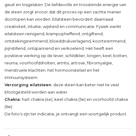
geuit en losgelaten. De liefdevolle en troostende energie van
de steen zorgt ervoor dat dit proces op een zachte manier
doorlopen kan worden. Eilatsteen bevordert daarnaast
creativiteit, intuïtie, wijsheid en communicatie. Fysiek werkt
eilatsteen reinigend, krampopheffend, ontgiftend,
ontstekingsremmend, bloeddrukverlagend, koortsremmend,
pijnstillend, ontspannend en verkoelend. Het heeft een
positieve werking op de lever, schildklier, longen, keel, botten,
reuma, voorhoofdsholten, artritis, artrose, fibromyalgie,
menstruele klachten, het hormoonstelsel en het
immuunsysteem.
Verzorging eilatsteen
: deze steen kan beter niet te veel
blootgesteld worden aan water.
Chakra:
hart chakra (4e), keel chakra (5e) en voorhoofd chakra
(6e).
De foto's zijn ter indicatie, je ontvangt een soortgelijk product.