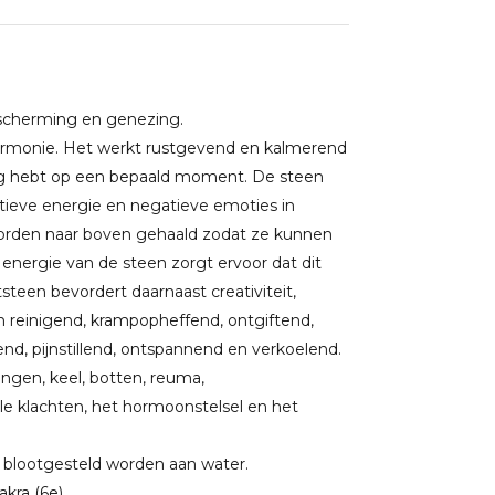
escherming en genezing.
 harmonie. Het werkt rustgevend en kalmerend
dig hebt op een bepaald moment. De steen
ieve energie en negatieve emoties in
worden naar boven gehaald zodat ze kunnen
 energie van de steen zorgt ervoor dat dit
teen bevordert daarnaast creativiteit,
en reinigend, krampopheffend, ontgiftend,
, pijnstillend, ontspannend en verkoelend.
longen, keel, botten, reuma,
uele klachten, het hormoonstelsel en het
l blootgesteld worden aan water.
kra (6e).