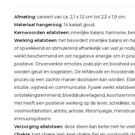
Afmeting:
varieert van ca. 2,1 x 1,5 cm tot 2,3 x 1,9 cm.
Materiaal hangeroog:
14 karaat goud.
Kernwoorden eilatsteen:
innerlijke balans, harmonie, b
Werking eilatsteen
: het bevordert innerlijke balans en
of opwekkend en stimulerend afhankelijk van wat je no
werkt beschermend en zet negatieve energie om in posit
positieve. Onverwerkte emoties zoals pijn en boosheid 
worden geuit en losgelaten. De liefdevolle en troostende
proces op een zachte manier doorlopen kan worden. Eilats
intuïtie, wijsheid en communicatie. Fysiek werkt eilatste
ontstekingsremmend, bloeddrukverlagend, koortsremmend
Het heeft een positieve werking op de lever, schildklier, 
voorhoofdsholten, artritis, artrose, fibromyalgie, menstr
immuunsysteem.
Verzorging eilatsteen
: deze steen kan beter niet te vee
Chakra:
hart chakra (4e), keel chakra (5e) en voorhoofd cha