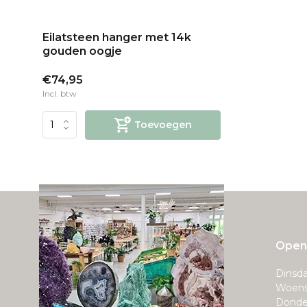
Eilatsteen hanger met 14k
gouden oogje
€74,95
Incl. btw
Toevoegen
Openi
Dinsda
Woens
Donde