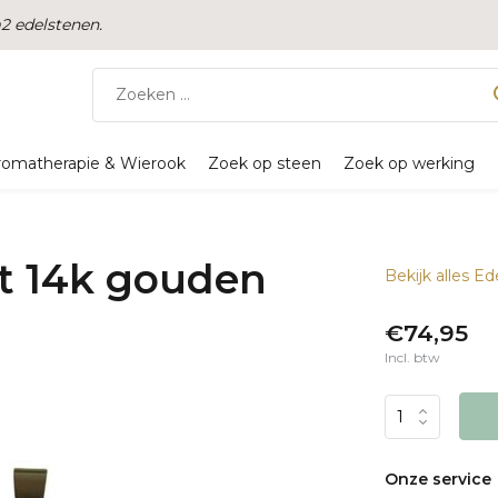
 edelstenen.
romatherapie & Wierook
Zoek op steen
Zoek op werking
t 14k gouden
Bekijk alles 
€74,95
Incl. btw
Onze service