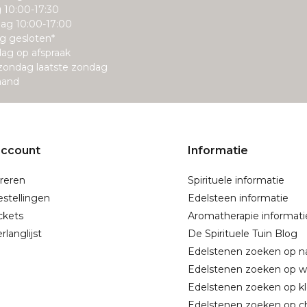
g 10:00-17:30
ag 10:00-17:00
g gesloten*
ag op afspraak
zondag laatste zondag
aand
account
Informatie
reren
Spirituele informatie
estellingen
Edelsteen informatie
ickets
Aromatherapie informati
rlanglijst
De Spirituele Tuin Blog
Edelstenen zoeken op 
Edelstenen zoeken op w
Edelstenen zoeken op kl
Edelstenen zoeken op c