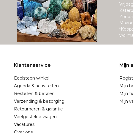
Vrijda
Zaterd
Zonda
Maand
*Koop
v/d m
Klantenservice
Mijn 
Edelsteen winkel
Regist
Agenda & activiteiten
Mijn b
Bestellen & betalen
Mijn t
Verzending & bezorging
Mijn ve
Retourneren & garantie
Veelgestelde vragen
Vacatures
Over ons