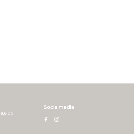
Socialmedia
n
9,6
op