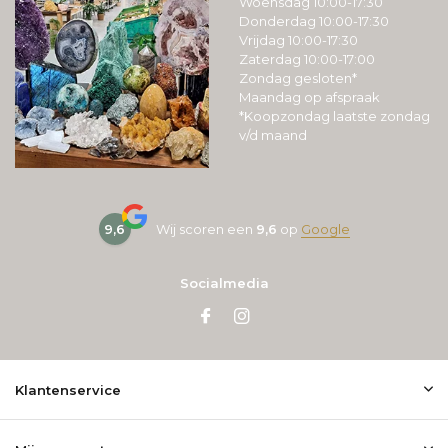
Woensdag 10:00-17:30
Donderdag 10:00-17:30
Vrijdag 10:00-17:30
Zaterdag 10:00-17:00
Zondag gesloten*
Maandag op afspraak
*Koopzondag laatste zondag
v/d maand
9,6
Wij scoren een
9,6
op
Google
Socialmedia
Klantenservice