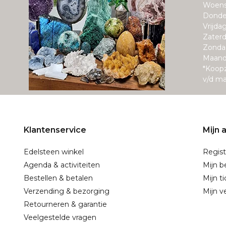
Woens
Donde
Vrijda
Zaterd
Zonda
Maand
*Koop
v/d m
Klantenservice
Mijn 
Edelsteen winkel
Regist
Agenda & activiteiten
Mijn b
Bestellen & betalen
Mijn t
Verzending & bezorging
Mijn ve
Retourneren & garantie
Veelgestelde vragen