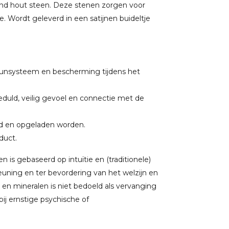
eend hout steen. Deze stenen zorgen voor
 Wordt geleverd in een satijnen buideltje
nsysteem en bescherming tijdens het
duld, veilig gevoel en connectie met de
gd en opgeladen worden.
oduct.
 is gebaseerd op intuïtie en (traditionele)
uning en ter bevordering van het welzijn en
 en mineralen is niet bedoeld als vervanging
j ernstige psychische of