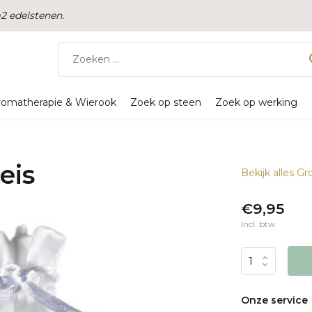
 edelstenen.
romatherapie & Wierook
Zoek op steen
Zoek op werking
eis
Bekijk alles G
€9,95
Incl. btw
Onze service