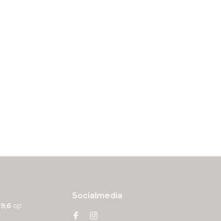
Socialmedia
n
9,6
op