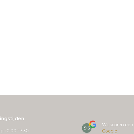
ngstijden
Wij scoren ee
9,6
g 10:00-17:30
Google