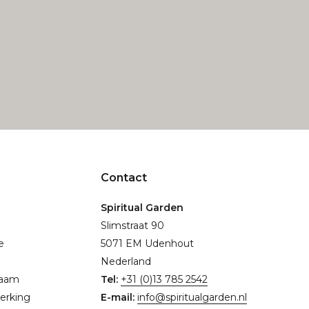
Contact
Spiritual Garden
Slimstraat 90
e
5071 EM Udenhout
Nederland
naam
Tel:
+31 (0)13 785 2542
erking
E-mail:
info@spiritualgarden.nl