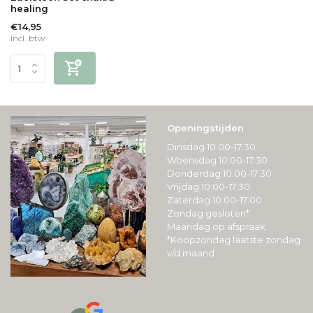
healing
€14,95
Incl. btw
Openingstijden
Dinsdag 10:00-17:30
Woensdag 10:00-17:30
Donderdag 10:00-17:30
Vrijdag 10:00-17:30
Zaterdag 10:00-17:00
Zondag gesloten*
Maandag op afspraak
*Koopzondag laatste zondag
v/d maand