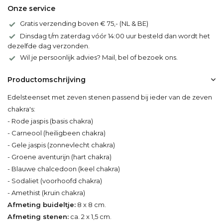
Onze service
Gratis verzending boven € 75,- (NL & BE)
Dinsdag t/m zaterdag vóór 14:00 uur besteld dan wordt het
dezelfde dag verzonden.
Wil je persoonlijk advies? Mail, bel of bezoek ons.
Productomschrijving
Edelsteenset met zeven stenen passend bij ieder van de zeven
chakra's:
- Rode jaspis (basis chakra)
- Carneool (heiligbeen chakra)
- Gele jaspis (zonnevlecht chakra)
- Groene aventurijn (hart chakra)
- Blauwe chalcedoon (keel chakra)
- Sodaliet (voorhoofd chakra)
- Amethist (kruin chakra)
Afmeting buideltje:
8 x 8 cm.
Afmeting stenen:
ca. 2 x 1,5 cm.