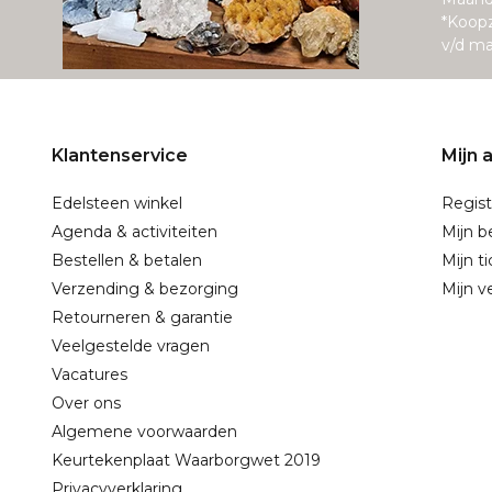
*Koop
v/d m
Klantenservice
Mijn 
Edelsteen winkel
Regist
Agenda & activiteiten
Mijn b
Bestellen & betalen
Mijn t
Verzending & bezorging
Mijn ve
Retourneren & garantie
Veelgestelde vragen
Vacatures
Over ons
Algemene voorwaarden
Keurtekenplaat Waarborgwet 2019
Privacyverklaring