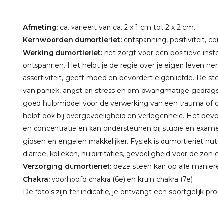
Afmeting:
ca. varieert van ca. 2 x 1 cm tot 2 x 2 cm.
Kernwoorden dumortieriet:
ontspanning, positiviteit, c
Werking dumortieriet:
het zorgt voor een positieve instel
ontspannen. Het helpt je de regie over je eigen leven n
assertiviteit, geeft moed en bevordert eigenliefde. De stee
van paniek, angst en stress en om dwangmatige gedrags
goed hulpmiddel voor de verwerking van een trauma of 
helpt ook bij overgevoeligheid en verlegenheid. Het be
en concentratie en kan ondersteunen bij studie en exame
gidsen en engelen makkelijker. Fysiek is dumortieriet nut
diarree, kolieken, huidirritaties, gevoeligheid voor de zon
Verzorging dumortieriet:
deze steen kan op alle manier
Chakra:
voorhoofd chakra (6e) en kruin chakra (7e)
De foto's zijn ter indicatie, je ontvangt een soortgelijk pr