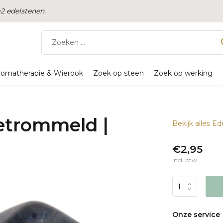
 edelstenen.
romatherapie & Wierook
Zoek op steen
Zoek op werking
etrommeld |
Bekijk alles E
€2,95
Incl. btw
Onze service