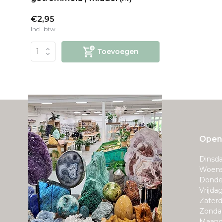
€2,95
Incl. btw
Toevoegen
Openi
Dinsda
Woens
Donde
Vrijda
Zaterd
Zonda
Maand