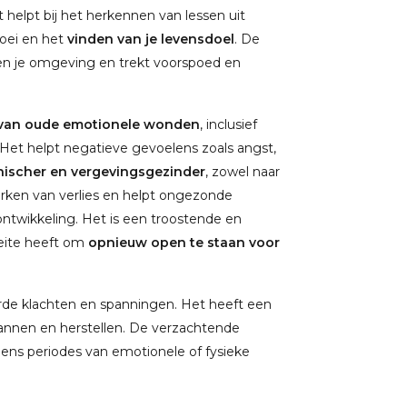
t helpt bij het herkennen van lessen uit
roei en het
vinden van je levensdoel
. De
f en je omgeving en trekt voorspoed en
 van oude emotionele wonden
, inclusief
. Het helpt negatieve gevoelens zoals angst,
hischer en vergevingsgezinder
, zowel naar
werken van verlies en helpt ongezonde
 ontwikkeling. Het is een troostende en
eite heeft om
opnieuw open te staan voor
rde klachten en spanningen. Het heeft een
pannen en herstellen. De verzachtende
jdens periodes van emotionele of fysieke