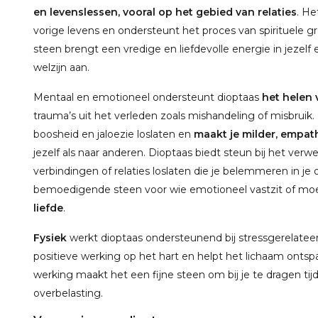
en levenslessen, vooral op het gebied van relaties
. He
vorige levens en ondersteunt het proces van spirituele g
steen brengt een vredige en liefdevolle energie in jezel
welzijn aan.
Mentaal en emotioneel ondersteunt dioptaas
het helen
trauma’s uit het verleden zoals mishandeling of misbruik
boosheid en jaloezie loslaten en
maakt je milder, empat
jezelf als naar anderen. Dioptaas biedt steun bij het ver
verbindingen of relaties loslaten die je belemmeren in je
bemoedigende steen voor wie emotioneel vastzit of mo
liefde
.
Fysiek
werkt dioptaas ondersteunend bij stressgerelatee
positieve werking op het hart en helpt het lichaam onts
werking maakt het een fijne steen om bij je te dragen ti
overbelasting.