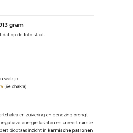
2913 gram
 dat op de foto staat.
n welzijn
ra
(6e chakra)
hartchakra en zuivering en genezing brengt
t negatieve energie loslaten en creëert ruimte
rdert dioptaas inzicht in
karmische patronen