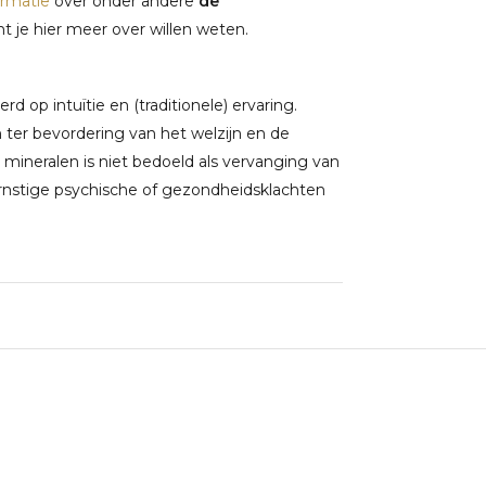
ormatie
over onder andere
de
 je hier meer over willen weten.
 op intuïtie en (traditionele) ervaring.
ter bevordering van het welzijn en de
 mineralen is niet bedoeld als vervanging van
rnstige psychische of gezondheidsklachten