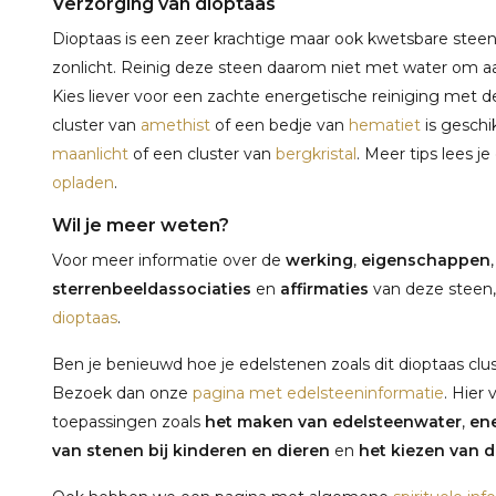
Verzorging van dioptaas
Dioptaas is een zeer krachtige maar ook kwetsbare steen d
zonlicht. Reinig deze steen daarom niet met water om a
Kies liever voor een zachte energetische reiniging met 
cluster van
amethist
of een bedje van
hematiet
is geschi
maanlicht
of een cluster van
bergkristal
. Meer tips lees j
opladen
.
Wil je meer weten?
Voor meer informatie over de
werking
,
eigenschappen
sterrenbeeldassociaties
en
affirmaties
van deze steen,
dioptaas
.
Ben je benieuwd hoe je edelstenen zoals dit dioptaas clus
Bezoek dan onze
pagina met edelsteeninformatie
. Hier 
toepassingen zoals
het maken van edelsteenwater
,
ene
van stenen bij kinderen en dieren
en
het kiezen van de