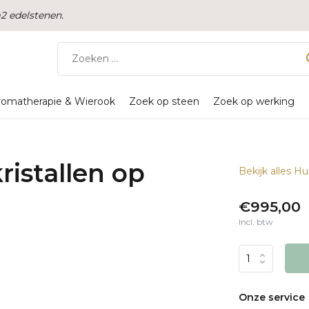
 edelstenen.
romatherapie & Wierook
Zoek op steen
Zoek op werking
ristallen op
Bekijk alles Hu
€995,00
Incl. btw
Onze service