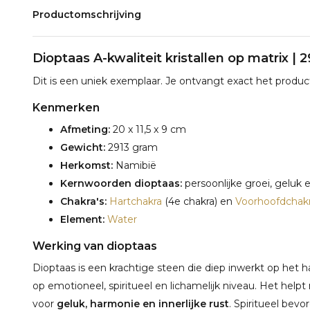
Productomschrijving
Dioptaas A-kwaliteit kristallen op matrix | 
Dit is een uniek exemplaar. Je ontvangt exact het product
Kenmerken
Afmeting:
20 x 11,5 x 9 cm
Gewicht:
2913 gram
Herkomst:
Namibië
Kernwoorden dioptaas:
persoonlijke groei, geluk e
Chakra's:
Hartchakra
(4e chakra) en
Voorhoofdchak
Element:
Water
Werking van dioptaas
Dioptaas is een krachtige steen die diep inwerkt op het 
op emotioneel, spiritueel en lichamelijk niveau. Het help
voor
geluk, harmonie en innerlijke rust
. Spiritueel bevo