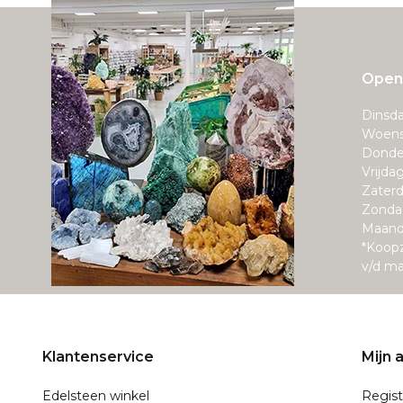
Openi
Dinsda
Woens
Donde
Vrijda
Zaterd
Zonda
Maand
*Koop
v/d m
Klantenservice
Mijn 
Edelsteen winkel
Regist