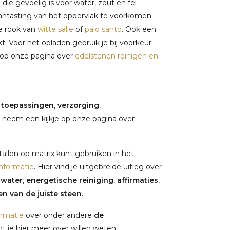
ie gevoelig is voor water, zout en fel
antasting van het oppervlak te voorkomen.
de rook van
witte salie
of
palo santo
. Ook een
kt. Voor het opladen gebruik je bij voorkeur
e op onze pagina over
edelstenen reinigen en
,
toepassingen
,
verzorging
,
 neem een kijkje op onze pagina over
tallen op matrix kunt gebruiken in het
nformatie
. Hier vind je uitgebreide uitleg over
nwater
,
energetische reiniging
,
affirmaties
,
n van de juiste steen.
ormatie
over onder andere
de
 je hier meer over willen weten.