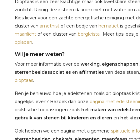
Dioptaas is een zeer krachtige maar ook kwetsbare steen d
zonlicht. Reinig deze steen daarom niet met water om a
Kies liever voor een zachte energetische reiniging met 
cluster van
amethist
of een bedje van
hematiet
is geschi
maanlicht
of een cluster van
bergkristal
. Meer tips lees j
opladen
.
Wil je meer weten?
Voor meer informatie over de
werking
,
eigenschappen
sterrenbeeldassociaties
en
affirmaties
van deze steen,
dioptaas
.
Ben je benieuwd hoe je edelstenen zoals dit dioptaas kris
dagelijks leven? Bezoek dan onze
pagina met edelsteeni
praktische toepassingen zoals
het maken van edelstee
gebruik van stenen bij kinderen en dieren
en
het kieze
Ook hebben we een pagina met algemene
spirituele inf
sterrenbeelden, chakra's, elementen, maanfases
mocht