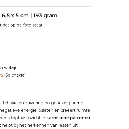
x 6,5 x 5 cm | 193 gram
 dat op de foto staat.
n welzijn
ra
(6e chakra)
hartchakra en zuivering en genezing brengt
t negatieve energie loslaten en creëert ruimte
rdert dioptaas inzicht in
karmische patronen
t helpt bij het herkennen van lessen uit