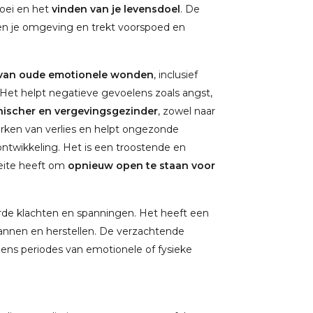
roei en het
vinden van je levensdoel
. De
f en je omgeving en trekt voorspoed en
 van oude emotionele wonden
, inclusief
. Het helpt negatieve gevoelens zoals angst,
hischer en vergevingsgezinder
, zowel naar
werken van verlies en helpt ongezonde
 ontwikkeling. Het is een troostende en
eite heeft om
opnieuw open te staan voor
rde klachten en spanningen. Het heeft een
pannen en herstellen. De verzachtende
jdens periodes van emotionele of fysieke