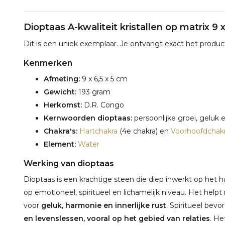
Dioptaas A-kwaliteit kristallen op matrix 9 
Dit is een uniek exemplaar. Je ontvangt exact het product
Kenmerken
Afmeting:
9 x 6,5 x 5 cm
Gewicht:
193 gram
Herkomst:
D.R. Congo
Kernwoorden dioptaas:
persoonlijke groei, geluk e
Chakra's:
Hartchakra
(4e chakra) en
Voorhoofdchak
Element:
Water
Werking van dioptaas
Dioptaas is een krachtige steen die diep inwerkt op het 
op emotioneel, spiritueel en lichamelijk niveau. Het help
voor
geluk, harmonie en innerlijke rust
. Spiritueel bevo
en levenslessen, vooral op het gebied van relaties
. He