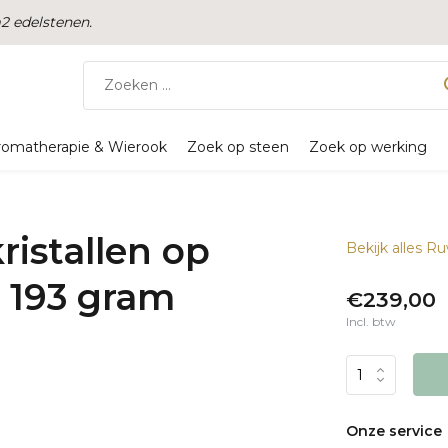
 edelstenen.
romatherapie & Wierook
Zoek op steen
Zoek op werking
ristallen op
Bekijk alles R
| 193 gram
€239,00
Incl. btw
Onze service