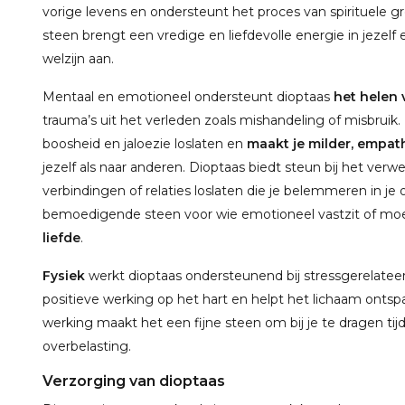
vorige levens en ondersteunt het proces van spirituele g
steen brengt een vredige en liefdevolle energie in jezel
welzijn aan.
Mentaal en emotioneel ondersteunt dioptaas
het helen
trauma’s uit het verleden zoals mishandeling of misbruik
boosheid en jaloezie loslaten en
maakt je milder, empat
jezelf als naar anderen. Dioptaas biedt steun bij het ver
verbindingen of relaties loslaten die je belemmeren in je
bemoedigende steen voor wie emotioneel vastzit of mo
liefde
.
Fysiek
werkt dioptaas ondersteunend bij stressgerelatee
positieve werking op het hart en helpt het lichaam onts
werking maakt het een fijne steen om bij je te dragen ti
overbelasting.
Verzorging van dioptaas