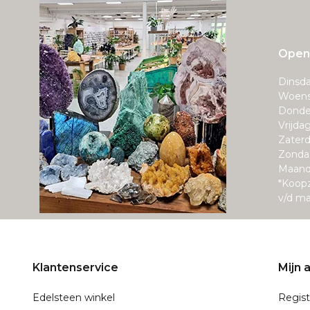
Openi
Dinsda
Woens
Donde
Vrijda
Zaterd
Zonda
Maand
*Koop
v/d m
Klantenservice
Mijn 
Edelsteen winkel
Regist