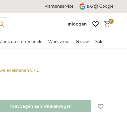
Klantenservice
9,6
@
Google
0
Inloggen
Zoek op sterrenbeeld
Workshops
Nieuw!
Sale!
uwe edelstenen C - E
Account
aanmaken
Toevoegen aan winkelwagen