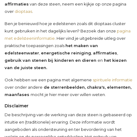
affirmaties
van deze steen, neem een kijkje op onze pagina
over
dioptaas
.
Ben je benieuwd hoe je edelstenen zoals dit dioptaas cluster
kunt gebruiken in het dagelijks leven? Bezoek dan onze
pagina
met edelsteeninformatie
. Hier vind je uitgebreide uitleg over
praktische toepassingen zoals
het maken van
edelsteenwater
,
energetische reiniging
,
affirmaties
,
gebruik van stenen bij kinderen en dieren
en
het kiezen
van de juiste steen.
Ook hebben we een pagina met algemene
spirituele informatie
over onder andere
de sterrenbeelden, chakra's, elementen,
maanfases
mocht je hier meer over willen weten.
Disclaimer
De beschrijving van de werking van deze steen is gebaseerd op
intuïtie en (traditionele) ervaring. Deze informatie wordt
aangeboden als ondersteuning en ter bevordering van het
welzijn en de persoonlijke ontwikkeling. Het gebruik van