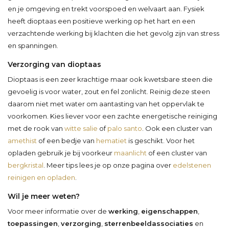
en je omgeving en trekt voorspoed en welvaart aan. Fysiek
heeft dioptaas een positieve werking op het hart en een
verzachtende werking bij klachten die het gevolg zijn van stress
en spanningen.
Verzorging van dioptaas
Dioptaas is een zeer krachtige maar ook kwetsbare steen die
gevoelig is voor water, zout en fel zonlicht. Reinig deze steen
daarom niet met water om aantasting van het oppervlak te
voorkomen. Kies liever voor een zachte energetische reiniging
met de rook van
witte salie
of
palo santo
. Ook een cluster van
amethist
of een bedje van
hematiet
is geschikt. Voor het
opladen gebruik je bij voorkeur
maanlicht
of een cluster van
bergkristal
. Meer tips lees je op onze pagina over
edelstenen
reinigen en opladen
.
Wil je meer weten?
Voor meer informatie over de
werking
,
eigenschappen
,
toepassingen
,
verzorging
,
sterrenbeeldassociaties
en