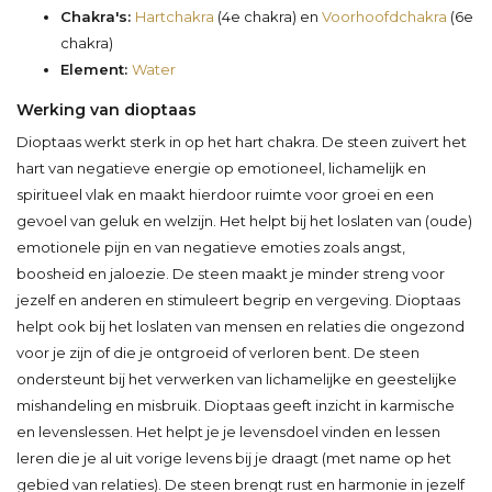
Chakra's:
Hartchakra
(4e chakra) en
Voorhoofdchakra
(6e
chakra)
Element:
Water
Werking van dioptaas
Dioptaas werkt sterk in op het hart chakra. De steen zuivert het
hart van negatieve energie op emotioneel, lichamelijk en
spiritueel vlak en maakt hierdoor ruimte voor groei en een
gevoel van geluk en welzijn. Het helpt bij het loslaten van (oude)
emotionele pijn en van negatieve emoties zoals angst,
boosheid en jaloezie. De steen maakt je minder streng voor
jezelf en anderen en stimuleert begrip en vergeving. Dioptaas
helpt ook bij het loslaten van mensen en relaties die ongezond
voor je zijn of die je ontgroeid of verloren bent. De steen
ondersteunt bij het verwerken van lichamelijke en geestelijke
mishandeling en misbruik. Dioptaas geeft inzicht in karmische
en levenslessen. Het helpt je je levensdoel vinden en lessen
leren die je al uit vorige levens bij je draagt (met name op het
gebied van relaties). De steen brengt rust en harmonie in jezelf