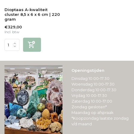
Dioptaas A-kwaliteit
cluster 8,5 x 6 x 6 cm | 220
gram
€329,00
Incl. btw
Openingstijden
Dinsdag 10:00-17:30
Woensdag 10:00-17:30
Donderdag 10:00-17:30
Vrijdag 10:00-17:30
Zaterdag 10:00-17:00
Zondag gesloten*
Maandag op afspraak
*Koopzondag laatste zondag
v/d maand