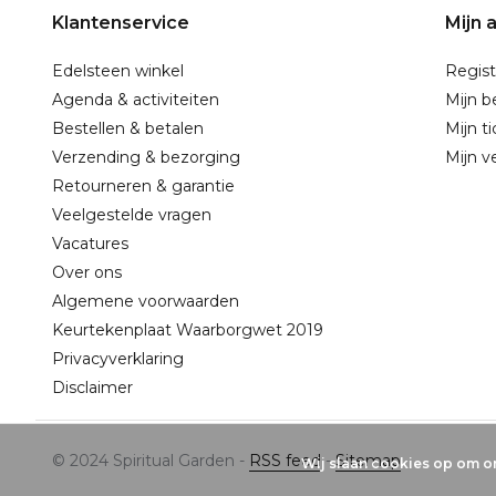
Klantenservice
Mijn 
Edelsteen winkel
Regist
Agenda & activiteiten
Mijn b
Bestellen & betalen
Mijn t
Verzending & bezorging
Mijn ve
Retourneren & garantie
Veelgestelde vragen
Vacatures
Over ons
Algemene voorwaarden
Keurtekenplaat Waarborgwet 2019
Privacyverklaring
Disclaimer
© 2024 Spiritual Garden -
RSS feed
-
Sitemap
Wij slaan cookies op om on