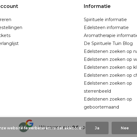
account
Informatie
reren
Spirituele informatie
estellingen
Edelsteen informatie
ickets
Aromatherapie informati
rlanglijst
De Spirituele Tuin Blog
Edelstenen zoeken op 
Edelstenen zoeken op w
Edelstenen zoeken op kl
Edelstenen zoeken op c
Edelstenen zoeken op
sterrenbeeld
Edelstenen zoeken op
geboortemaand
9,6
Wij scoren een
9,6
op
Google
ze website te verbeteren. Is dat akkoord?
Ja
Nee