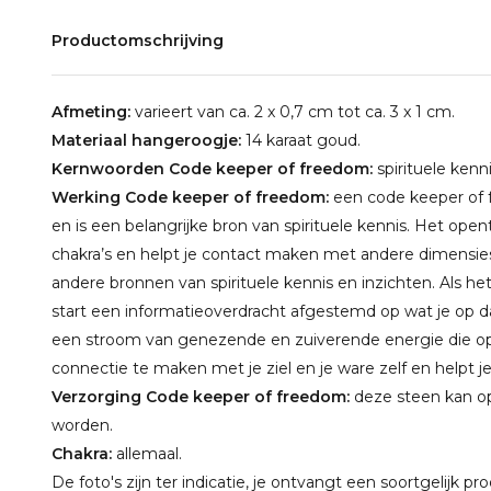
Productomschrijving
Afmeting:
varieert van ca. 2 x 0,7 cm tot ca. 3 x 1 cm.
Materiaal hangeroogje:
14 karaat goud.
Kernwoorden Code keeper of freedom:
spirituele kenni
Werking Code keeper of freedom:
een code keeper of f
en is een belangrijke bron van spirituele kennis. Het ope
chakra’s en helpt je contact maken met andere dimensies,
andere bronnen van spirituele kennis en inzichten. Als h
start een informatieoverdracht afgestemd op wat je op 
een stroom van genezende en zuiverende energie die op a
connectie te maken met je ziel en je ware zelf en helpt je
Verzorging Code keeper of freedom:
deze steen kan op
worden.
Chakra:
allemaal.
De foto's zijn ter indicatie, je ontvangt een soortgelijk pr