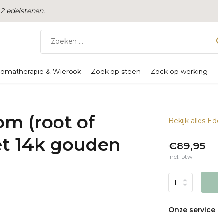
 edelstenen.
romatherapie & Wierook
Zoek op steen
Zoek op werking
om (root of
Bekijk alles 
t 14k gouden
€89,95
Incl. btw
Onze service