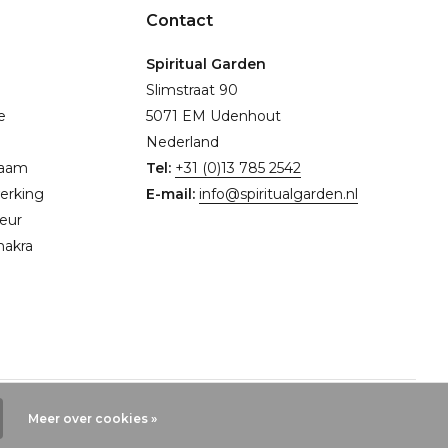
Contact
Spiritual Garden
Slimstraat 90
e
5071 EM Udenhout
Nederland
naam
Tel:
+31 (0)13 785 2542
erking
E-mail:
info@spiritualgarden.nl
eur
hakra
Meer over cookies »