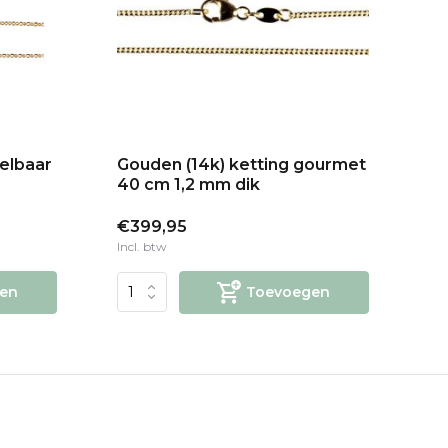
telbaar
Gouden (14k) ketting gourmet
Go
40 cm 1,2 mm dik
c
€399,95
€
Incl. btw
Inc
en
Toevoegen