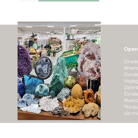
Openi
Dinsda
Woens
Donde
Vrijda
Zaterd
Zonda
Maand
*Koop
v/d m