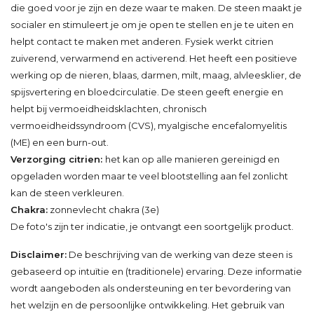
die goed voor je zijn en deze waar te maken. De steen maakt je
socialer en stimuleert je om je open te stellen en je te uiten en
helpt contact te maken met anderen. Fysiek werkt citrien
zuiverend, verwarmend en activerend. Het heeft een positieve
werking op de nieren, blaas, darmen, milt, maag, alvleesklier, de
spijsvertering en bloedcirculatie. De steen geeft energie en
helpt bij vermoeidheidsklachten, chronisch
vermoeidheidssyndroom (CVS), myalgische encefalomyelitis
(ME) en een burn-out.
Verzorging citrien:
het kan op alle manieren gereinigd en
opgeladen worden maar te veel blootstelling aan fel zonlicht
kan de steen verkleuren.
Chakra:
zonnevlecht chakra (3e)
De foto's zijn ter indicatie, je ontvangt een soortgelijk product.
Disclaimer:
De beschrijving van de werking van deze steen is
gebaseerd op intuïtie en (traditionele) ervaring. Deze informatie
wordt aangeboden als ondersteuning en ter bevordering van
het welzijn en de persoonlijke ontwikkeling. Het gebruik van