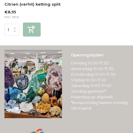
Citrien (verhit) ketting split
€8,95
Incl. btw
Openingstijden
Dinsdag 10:00-17:30
Woensdag 10:00-17:30
Donderdag 10:00-17:30
Vrijdag 10:00-17:30
Zaterdag 10:00-17:00
Zondag gesloten*
Maandag op afspraak
*Koopzondag laatste zondag
v/d maand