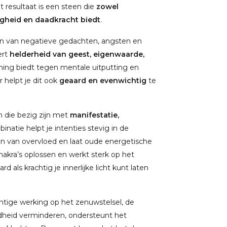
resultaat is een steen die
zowel
iligheid en daadkracht biedt
.
ten van negatieve gedachten, angsten en
ert
helderheid van geest, eigenwaarde,
rming biedt tegen mentale uitputting en
r helpt je dit ook
geaard en evenwichtig
te
n die bezig zijn met
manifestatie,
inatie helpt je intenties stevig in de
en van overvloed en laat oude energetische
chakra’s oplossen en werkt sterk op het
d als krachtig je innerlijke licht kunt laten
tige werking op het zenuwstelsel, de
idheid verminderen, ondersteunt het