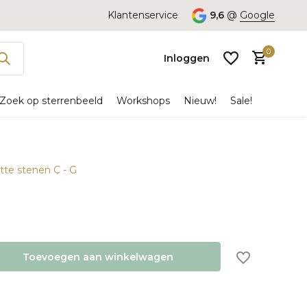
Klantenservice
9,6
@
Google
0
Inloggen
Zoek op sterrenbeeld
Workshops
Nieuw!
Sale!
atte stenen C - G
Account
aanmaken
Toevoegen aan winkelwagen