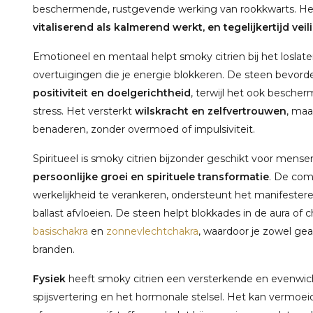
beschermende, rustgevende werking van rookkwarts. Het 
vitaliserend als kalmerend werkt, en tegelijkertijd ve
Emotioneel en mentaal helpt smoky citrien bij het losla
overtuigingen die je energie blokkeren. De steen bevord
positiviteit en doelgerichtheid
, terwijl het ook besche
stress. Het versterkt
wilskracht en zelfvertrouwen
, maa
benaderen, zonder overmoed of impulsiviteit.
Spiritueel is smoky citrien bijzonder geschikt voor mense
persoonlijke groei en spirituele transformatie
. De comb
werkelijkheid te verankeren, ondersteunt het manifester
ballast afvloeien. De steen helpt blokkades in de aura of 
basischakra
en
zonnevlechtchakra
, waardoor je zowel geaar
branden.
Fysiek
heeft smoky citrien een versterkende en evenwich
spijsvertering en het hormonale stelsel. Het kan vermoe