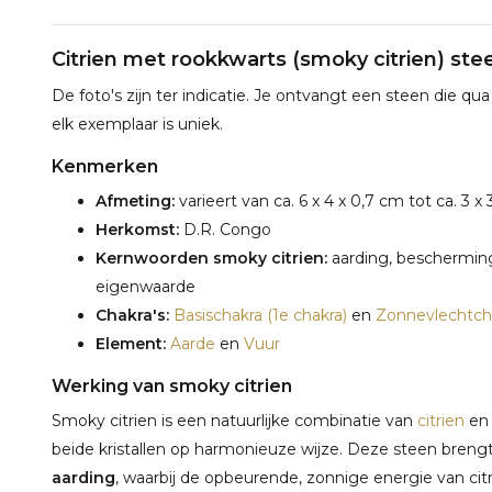
Citrien met rookkwarts (smoky citrien) stee
De foto's zijn ter indicatie. Je ontvangt een steen die qua
elk exemplaar is uniek.
Kenmerken
Afmeting:
varieert van ca. 6 x 4 x 0,7 cm tot ca. 3 x 
Herkomst:
D.R. Congo
Kernwoorden smoky citrien:
aarding, bescherming,
eigenwaarde
Chakra's:
Basischakra (1e chakra)
en
Zonnevlechtcha
Element:
Aarde
en
Vuur
Werking van smoky citrien
Smoky citrien is een natuurlijke combinatie van
citrien
e
beide kristallen op harmonieuze wijze. Deze steen breng
aarding
, waarbij de opbeurende, zonnige energie van cit