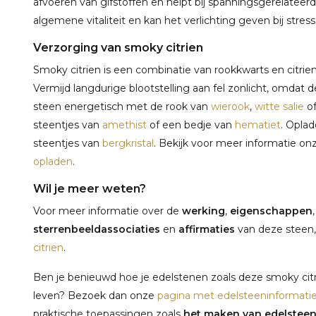
afvoeren van gifstoffen en helpt bij spanningsgerelateer
algemene vitaliteit en kan het verlichting geven bij stres
Verzorging van smoky citrien
Smoky citrien is een combinatie van rookkwarts en citrien,
Vermijd langdurige blootstelling aan fel zonlicht, omdat 
steen energetisch met de rook van
wierook
,
witte salie
o
steentjes van
amethist
of een bedje van
hematiet
. Oplad
steentjes van
bergkristal
. Bekijk voor meer informatie o
opladen
.
Wil je meer weten?
Voor meer informatie over de
werking
,
eigenschappen
sterrenbeeldassociaties
en
affirmaties
van deze steen,
citrien
.
Ben je benieuwd hoe je edelstenen zoals deze smoky citri
leven? Bezoek dan onze
pagina met edelsteeninformati
praktische toepassingen zoals
het maken van edelstee