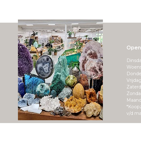
Openi
Dinsda
Woens
Donde
Vrijda
Zaterd
Zonda
Maand
*Koop
v/d m