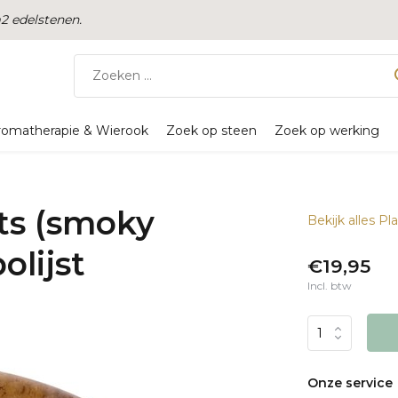
 edelstenen.
romatherapie & Wierook
Zoek op steen
Zoek op werking
ts (smoky
Bekijk alles Pl
olijst
€19,95
Incl. btw
Onze service