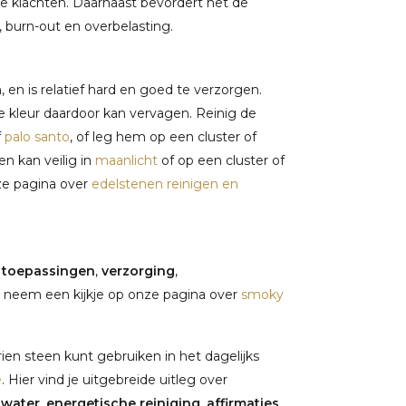
de klachten. Daarnaast bevordert het de
s, burn-out en overbelasting.
 en is relatief hard en goed te verzorgen.
de kleur daardoor kan vervagen. Reinig de
f
palo santo
, of leg hem op een cluster of
en kan veilig in
maanlicht
of op een cluster of
nze pagina over
edelstenen reinigen en
,
toepassingen
,
verzorging
,
 neem een kijkje op onze pagina over
smoky
en steen kunt gebruiken in het dagelijks
e
. Hier vind je uitgebreide uitleg over
nwater
,
energetische reiniging
,
affirmaties
,