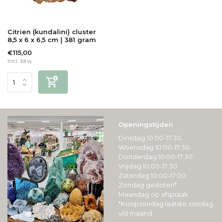
Citrien (kundalini) cluster
8,5 x 6 x 6,5 cm | 381 gram
€115,00
Incl. btw
Openingstijden
Dinsdag 10:00-17:30
Woensdag 10:00-17:30
Donderdag 10:00-17:30
Vrijdag 10:00-17:30
Zaterdag 10:00-17:00
Zondag gesloten*
Maandag op afspraak
*Koopzondag laatste zondag
v/d maand