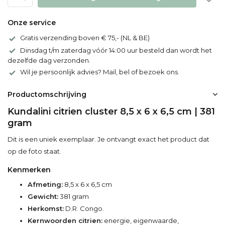
Onze service
Gratis verzending boven € 75,- (NL & BE)
Dinsdag t/m zaterdag vóór 14:00 uur besteld dan wordt het
dezelfde dag verzonden.
Wil je persoonlijk advies? Mail, bel of bezoek ons.
Productomschrijving
Kundalini citrien cluster 8,5 x 6 x 6,5 cm | 381
gram
Dit is een uniek exemplaar. Je ontvangt exact het product dat
op de foto staat.
Kenmerken
Afmeting:
8,5 x 6 x 6,5 cm
Gewicht:
381 gram
Herkomst:
D.R. Congo.
Kernwoorden citrien:
energie, eigenwaarde,