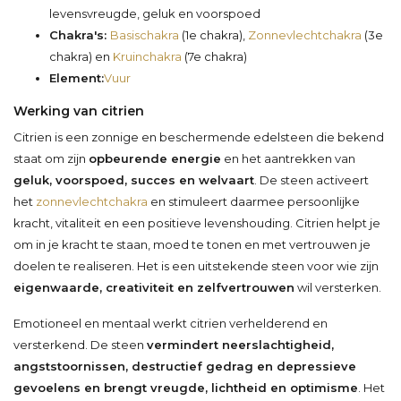
levensvreugde, geluk en voorspoed
Chakra's:
Basischakra
(1e chakra),
Zonnevlechtchakra
(3e
chakra) en
Kruinchakra
(7e chakra)
Element:
Vuur
Werking van citrien
Citrien is een zonnige en beschermende edelsteen die bekend
staat om zijn
opbeurende energie
en het aantrekken van
geluk, voorspoed, succes en welvaart
. De steen activeert
het
zonnevlechtchakra
en stimuleert daarmee persoonlijke
kracht, vitaliteit en een positieve levenshouding. Citrien helpt je
om in je kracht te staan, moed te tonen en met vertrouwen je
doelen te realiseren. Het is een uitstekende steen voor wie zijn
eigenwaarde, creativiteit en zelfvertrouwen
wil versterken.
Emotioneel en mentaal werkt citrien verhelderend en
versterkend. De steen
vermindert neerslachtigheid,
angststoornissen, destructief gedrag en depressieve
gevoelens en brengt vreugde, lichtheid en optimisme
. Het