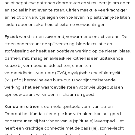
helpt negatieve patronen doorbreken en stimuleert je om open
en sociaal in het leven te staan. Citrien maakt je veerkrachtiger
en helpt om vanuit je eigen kern te leven in plaats van je te laten
leiden door onzekerheid of externe verwachtingen.
Fysiek
werkt citrien zuiverend, verwarmend en activerend. De
steen ondersteunt de spijsvertering, bloedcirculatie en
stofwisseling en heeft een positieve werking op de nieren, blaas,
darmen, milt, maag en alvleesklier. Citrien is een uitstekende
keuze bij vermoeidheidsklachten, chronisch
vermoeidheidssyndroom (CVS), myalgische encefalomyelitis
(ME) of bij herstel na een burn-out. Door zijn vitaliserende
werking is het een waardevolle steen voor wie uitgeput is en
opnieuw balans wil vinden in lichaam en geest.
Kundalini citrien
is een hele spirituele vorm van citrien.
Doordat het Kundalini energie kan vrijmaken, kan het goed
ondersteunen bij het vinden van je (spirituele) levenspad. Het
heeft een krachtige connectie met de basis (1e), zonnevlecht