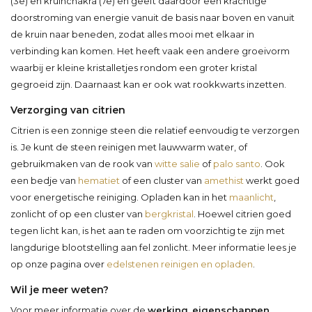
(3e) en kruinchakra (7e) en geeft daardoor een krachtige
doorstroming van energie vanuit de basis naar boven en vanuit
de kruin naar beneden, zodat alles mooi met elkaar in
verbinding kan komen. Het heeft vaak een andere groeivorm
waarbij er kleine kristalletjes rondom een groter kristal
gegroeid zijn. Daarnaast kan er ook wat rookkwarts inzetten.
Verzorging van citrien
Citrien is een zonnige steen die relatief eenvoudig te verzorgen
is. Je kunt de steen reinigen met lauwwarm water, of
gebruikmaken van de rook van
witte salie
of
palo santo
. Ook
een bedje van
hematiet
of een cluster van
amethist
werkt goed
voor energetische reiniging. Opladen kan in het
maanlicht
,
zonlicht of op een cluster van
bergkristal
. Hoewel citrien goed
tegen licht kan, is het aan te raden om voorzichtig te zijn met
langdurige blootstelling aan fel zonlicht. Meer informatie lees je
op onze pagina over
edelstenen reinigen en opladen
.
Wil je meer weten?
Voor meer informatie over de
werking
,
eigenschappen
,