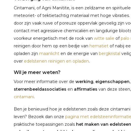
Cintamani, of Agni Manitite, is een zeldzame en spirituel
meteoriet- of tektietachtig materiaal met hoge vibraties
door zijn vaak ruwe of poreuze oppervlak gevoelig zijn vo
contact met agressieve chemicaliën en langdurige blootste
voorkeur energetisch met de rook van
witte salie
of
palo
reinigen door hem op een bedje van
hematiet
of nabij e
opladen zijn
maanlicht
en de energie van
bergkristal
veili
over
edelstenen reinigen en opladen
.
Wil je meer weten?
Voor meer informatie over de
werking
,
eigenschappen
sterrenbeeldassociaties
en
affirmaties
van deze steen,
cintamani
.
Ben je benieuwd hoe je edelstenen zoals deze cintamani 
leven? Bezoek dan onze
pagina met edelsteeninformati
praktische toepassingen zoals
het maken van edelstee