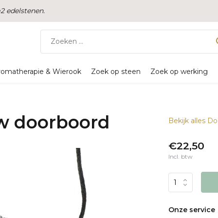
 edelstenen.
romatherapie & Wierook
Zoek op steen
Zoek op werking
w doorboord
Bekijk alles D
€22,50
Incl. btw
Onze service