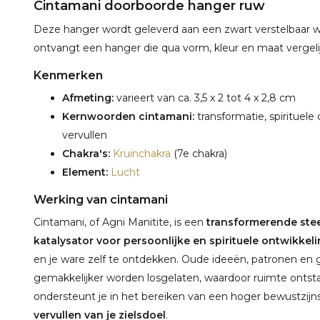
Cintamani doorboorde hanger ruw
Deze hanger wordt geleverd aan een zwart verstelbaar wask
ontvangt een hanger die qua vorm, kleur en maat vergelijk
Kenmerken
Afmeting:
varieert van ca. 3,5 x 2 tot 4 x 2,8 cm
Kernwoorden cintamani:
transformatie, spirituele
vervullen
Chakra's:
Kruinchakra
(7e chakra)
Element:
Lucht
Werking van cintamani
Cintamani, of Agni Manitite, is een
transformerende ste
katalysator voor persoonlijke en spirituele ontwikkel
en je ware zelf te ontdekken. Oude ideeën, patronen en 
gemakkelijker worden losgelaten, waardoor ruimte ontsta
ondersteunt je in het bereiken van een hoger bewustzijns
vervullen van je zielsdoel
.