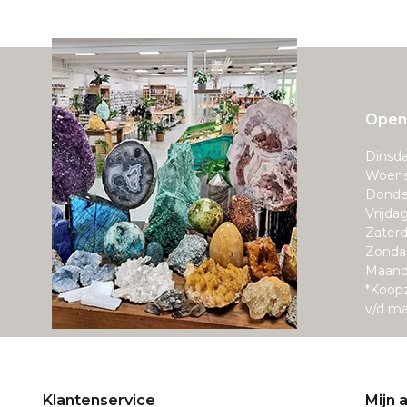
Openi
Dinsda
Woens
Donde
Vrijda
Zaterd
Zonda
Maand
*Koop
v/d m
Klantenservice
Mijn 