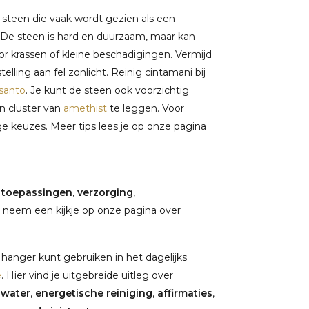
e steen die vaak wordt gezien als een
. De steen is hard en duurzaam, maar kan
or krassen of kleine beschadigingen. Vermijd
lling aan fel zonlicht. Reinig cintamani bij
 santo
. Je kunt de steen ook voorzichtig
en cluster van
amethist
te leggen. Voor
ge keuzes. Meer tips lees je op onze pagina
,
toepassingen
,
verzorging
,
 neem een kijkje op onze pagina over
hanger kunt gebruiken in het dagelijks
e
. Hier vind je uitgebreide uitleg over
nwater
,
energetische reiniging
,
affirmaties
,