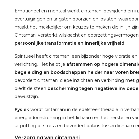
Emotioneel en mentaal werkt cintamani bevrijdend en 
overtuigingen en angsten doorzien en loslaten, waardoo
maakt het makkelijker om keuzes te maken die in lijn zij
Cintamani versterkt wilskracht en doorzettingsvermoge
persoonlijke transformatie en innerlijke vrijheid
.
Spiritueel heeft cintamani een bijzonder hoge vibratie e
verlichting. Het helpt je
afstemmen op hogere dimensies
begeleiding en boodschappen helder naar voren br
bevordert cintamani diepe inzichten en verbinding met gi
biedt de steen
bescherming tegen negatieve invloede
bewustzijn.
Fysiek
wordt cintamani in de edelsteentherapie in verba
energiedoorstroming in het lichaam en het herstellen van 
uitputting of stress en bevordert balans tussen lichaam 
Verzorging van cintamani