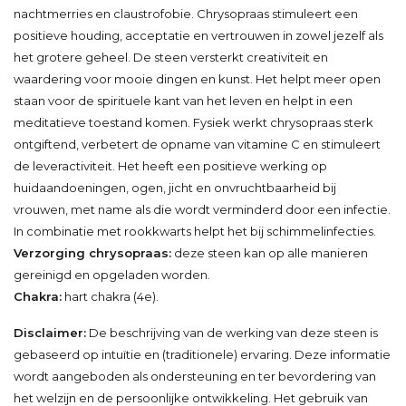
nachtmerries en claustrofobie. Chrysopraas stimuleert een
positieve houding, acceptatie en vertrouwen in zowel jezelf als
het grotere geheel. De steen versterkt creativiteit en
waardering voor mooie dingen en kunst. Het helpt meer open
staan voor de spirituele kant van het leven en helpt in een
meditatieve toestand komen. Fysiek werkt chrysopraas sterk
ontgiftend, verbetert de opname van vitamine C en stimuleert
de leveractiviteit. Het heeft een positieve werking op
huidaandoeningen, ogen, jicht en onvruchtbaarheid bij
vrouwen, met name als die wordt verminderd door een infectie.
In combinatie met rookkwarts helpt het bij schimmelinfecties.
Verzorging chrysopraas:
deze steen kan op alle manieren
gereinigd en opgeladen worden.
Chakra:
hart chakra (4e).
Disclaimer:
De beschrijving van de werking van deze steen is
gebaseerd op intuïtie en (traditionele) ervaring. Deze informatie
wordt aangeboden als ondersteuning en ter bevordering van
het welzijn en de persoonlijke ontwikkeling. Het gebruik van