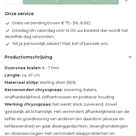
Onze service
Gratis verzending boven € 75,- (NL & BE)
Dinsdag t/m zaterdag vóór 14:00 uur besteld dan wordt het
dezelfde dag verzonden.
Wil je persoonlijk advies? Mail, bel of bezoek ons.
Productomschrijving
Doorsnee kralen:
6 - 7 mm.
Lengte:
ca. 47 cm.
Materiaal slotje:
sterling zilver (925).
Kernwoorden chrysopraas:
zuivering, balans,
onafhankelijkheid, zelfvertrouwen en positieve houding.
Werking chrysopraas:
het werkt sterk zuiverend, zowel
geestelijk als lichamelijk. Het vermindert afhankelijkheid van de
liefde en goedkeuring van anderen (en daardoor jaloezie en
liefdesverdriet) en gaat dwanggedachten, dwanghandelingen
en obsessies tegen. Het vermindert slaapproblemen en