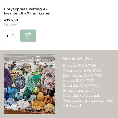
Chrysopraas ketting A-
kwaliteit 6 - 7 mm kralen
€176,50
Incl. btw
Openingstijden
Dinsdag 10:00-17:30
Woensdag 10:00-17:30
Donderdag 10:00-17:30
Vrijdag 10:00-17:30
Zaterdag 10:00-17:00
Zondag gesloten*
Maandag op afspraak
*Koopzondag laatste zondag
v/d maand