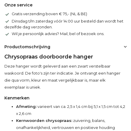
Onze service
Gratis verzending boven € 75,- (NL & BE)
Dinsdag t/m zaterdag vóór 14:00 uur besteld dan wordt het
dezelfde dag verzonden.
Wil je persoonlijk advies? Mail, bel of bezoek ons.
Productomschrijving
Chrysopraas doorboorde hanger
Deze hanger wordt geleverd aan een zwart verstelbaar
waskoord. De foto's zijn ter indicatie. Je ontvangt een hanger
die qua vorm, kleur en maat vergelijkbaar is, maar elk
exemplaar is uniek.
Kenmerken
Afmeting:
varieert van ca. 2,5 x 1,4 cm bij 5,1 x 1,5 cm tot 4,2
x 2,6 cm
Kernwoorden chrysopraas:
zuivering, balans,
onafhankelijkheid, vertrouwen en positieve houding