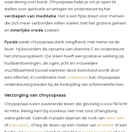
waardering voor kunst. Chrysopraas helpt je om je open te
stellen voor spirituele ervaringen en ondersteunt bij het
verdiepen van meditatie
. Het is een fijne steen voor mensen
die zich meer verbonden willen voelen met het grotere geheel
en
innerlijke vrede
zoeken.
Fysiek
werkt chrysopraas sterk ontgiftend, met name via de
lever. Hij bevordert de opname van vitamine C en ondersteunt
het immuunsysteem. De steen heeft een positieve werking op
huidaandoeningen, de ogen, jicht en vrouwelijke
vruchtbaarheid (vooral wanneer deze beïnvloed wordt door
een infectie). In combinatie met
rookkwarts
kan chrysopraas
ondersteuning bieden bij de bestrijding van schimmelinfecties.
Verzorging van chrysopraas
Chrysopraas is een zuiverende steen die gevoelig is voor fel licht
en hitte. Reinig hem bij voorkeur niet met zout of langdurig
watergebruik. Gebruik in plaats daarvan de rook van
witte salie
of
palo santo
, of leg de steen op een cluster van
amethist
of een
bedje van
hematiet
. Voor het opladen is
zacht maanlicht
of een