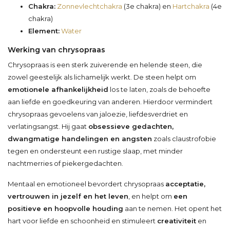
Chakra:
Zonnevlechtchakra
(3e chakra) en
Hartchakra
(4e
chakra)
Element:
Water
Werking van chrysopraas
Chrysopraas is een sterk zuiverende en helende steen, die
zowel geestelijk als lichamelijk werkt. De steen helpt om
emotionele afhankelijkheid
los te laten, zoals de behoefte
aan liefde en goedkeuring van anderen. Hierdoor vermindert
chrysopraas gevoelens van jaloezie, liefdesverdriet en
verlatingsangst. Hij gaat
obsessieve gedachten,
dwangmatige handelingen en angsten
zoals claustrofobie
tegen en ondersteunt een rustige slaap, met minder
nachtmerries of piekergedachten.
Mentaal en emotioneel bevordert chrysopraas
acceptatie,
vertrouwen in jezelf en het leven
, en helpt om
een
positieve en hoopvolle houding
aan te nemen. Het opent het
hart voor liefde en schoonheid en stimuleert
creativiteit
en