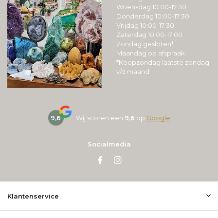
Woensdag 10:00-17:30
Donderdag 10:00-17:30
Vrijdag 10:00-17:30
Zaterdag 10:00-17:00
Zondag gesloten*
Maandag op afspraak
*Koopzondag laatste zondag
v/d maand
9,6
Wij scoren een
9,6
op
Google
Socialmedia
Klantenservice