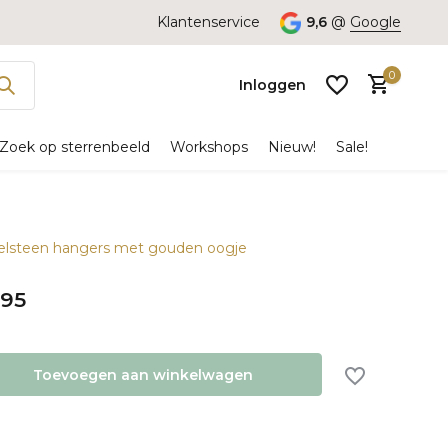
Klantenservice
9,6
@
Google
0
Inloggen
Zoek op sterrenbeeld
Workshops
Nieuw!
Sale!
Edelsteen hangers met gouden oogje
Account
aanmaken
,95
Toevoegen aan winkelwagen