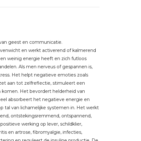
d van geest en communicatie.
 evenwicht en werkt activerend of kalmerend
men weinig energie heeft en zich futloos
handelen. Als men nerveus of gespannen is,
tress. Het helpt negatieve emoties zoals
et aan tot zelfreflectie, stimuleert een
n komen. Het bevordert helderheid van
ueel absorbeert het negatieve energie en
 op tal van lichamelijke systemen in. Het werkt
lagend, ontstekingsremmend, ontspannend,
sitieve werking op lever, schildklier,
tis en artrose, fibromyalgie, infecties,
tering en reguleert de insuline productie. De