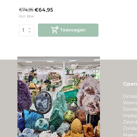
€74,95
€64,95
Incl. btw
Toevoegen
Openi
Dinsda
Woens
Donde
Vrijda
Zaterd
Zonda
Maand