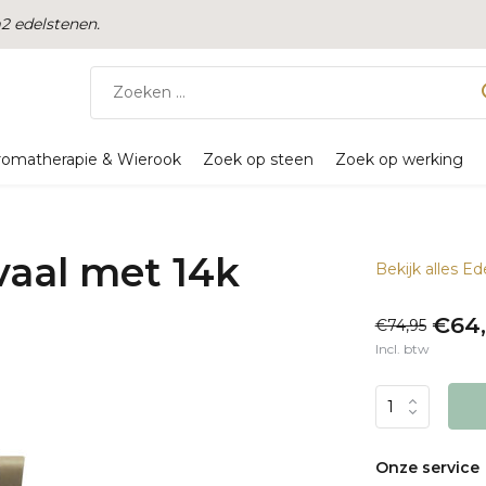
 edelstenen.
romatherapie & Wierook
Zoek op steen
Zoek op werking
vaal met 14k
Bekijk alles 
€64
€74,95
Incl. btw
Onze service