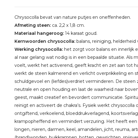
Chrysocolla bevat van nature putjes en oneffenheden.
Afmeting steen:
ca. 2,2 x 1,8 cm.
Materiaal hangeroog:
14 karaat goud.
Kernwoorden chrysocolla:
balans, reiniging, helderhei
Werking chrysocolla:
het zorgt voor balans en innerlijk
al naar gelang wat nodig is in een bepaalde situatie. Als 
voelt, werkt het activerend, geeft kracht en zet aan tot 
werkt de steen kalmerend en verlicht overprikkeling en s
schuldgevoel en (liefdes)verdriet verminderen. De steen z
neutrale en open houding en laat de waarheid naar bove
geest, maakt creatief en bevordert communicatie. Spirit
reinigt en activeert de chakra’s. Fysiek werkt chrysocolla
ontgiftend, verkoelend, bloeddrukverlagend, koortsver
krampopheffend en vermindert verzuring. Het heeft een po
longen, nieren, darmen, keel, amandelen, jicht, reuma, artri
(brand)wonden, buikkrampen, botten, gewrichten, spijsver