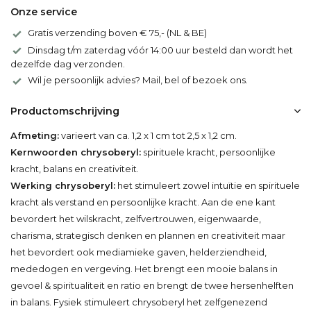
Onze service
Gratis verzending boven € 75,- (NL & BE)
Dinsdag t/m zaterdag vóór 14:00 uur besteld dan wordt het
dezelfde dag verzonden.
Wil je persoonlijk advies? Mail, bel of bezoek ons.
Productomschrijving
Afmeting:
varieert van ca. 1,2 x 1 cm tot 2,5 x 1,2 cm.
Kernwoorden chrysoberyl:
spirituele kracht, persoonlijke
kracht, balans en creativiteit.
Werking chrysoberyl:
het stimuleert zowel intuïtie en spirituele
kracht als verstand en persoonlijke kracht. Aan de ene kant
bevordert het wilskracht, zelfvertrouwen, eigenwaarde,
charisma, strategisch denken en plannen en creativiteit maar
het bevordert ook mediamieke gaven, helderziendheid,
mededogen en vergeving. Het brengt een mooie balans in
gevoel & spiritualiteit en ratio en brengt de twee hersenhelften
in balans. Fysiek stimuleert chrysoberyl het zelfgenezend