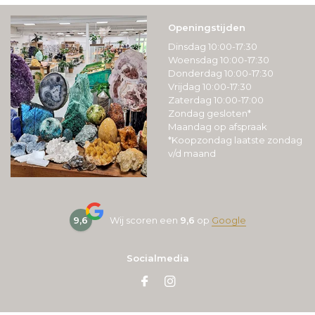
Openingstijden
Dinsdag 10:00-17:30
Woensdag 10:00-17:30
Donderdag 10:00-17:30
Vrijdag 10:00-17:30
Zaterdag 10:00-17:00
Zondag gesloten*
Maandag op afspraak
*Koopzondag laatste zondag
v/d maand
9,6
Wij scoren een
9,6
op
Google
Socialmedia