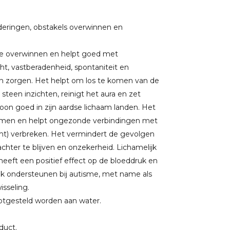
eringen, obstakels overwinnen en
 te overwinnen en helpt goed met
t, vastberadenheid, spontaniteit en
e en zorgen. Het helpt om los te komen van de
steen inzichten, reinigt het aura en zet
soon goed in zijn aardse lichaam landen. Het
komen en helpt ongezonde verbindingen met
omt) verbreken. Het vermindert de gevolgen
hter te blijven en onzekerheid. Lichamelijk
eeft een positief effect op de bloeddruk en
 ook ondersteunen bij autisme, met name als
sseling.
ootgesteld worden aan water.
oduct.