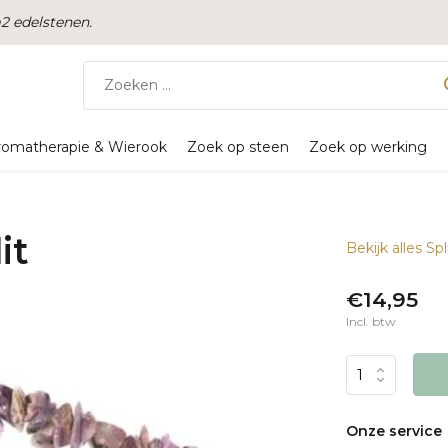
 edelstenen.
romatherapie & Wierook
Zoek op steen
Zoek op werking
it
Bekijk alles S
€14,95
Incl. btw
Onze service