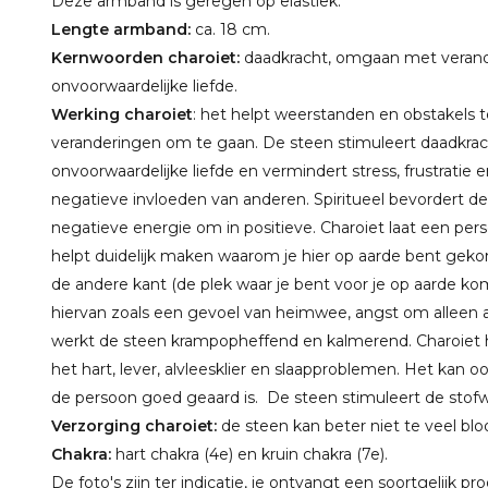
Deze armband is geregen op elastiek.
Lengte armband:
ca. 18 cm.
Kernwoorden charoiet:
daadkracht, omgaan met verand
onvoorwaardelijke liefde.
Werking charoiet
: het helpt weerstanden en obstakels
veranderingen om te gaan. De steen stimuleert daadkrach
onvoorwaardelijke liefde en vermindert stress, frustrati
negatieve invloeden van anderen. Spiritueel bevordert de 
negatieve energie om in positieve. Charoiet laat een per
helpt duidelijk maken waarom je hier op aarde bent ge
de andere kant (de plek waar je bent voor je op aarde k
hiervan zoals een gevoel van heimwee, angst om alleen ac
werkt de steen krampopheffend en kalmerend. Charoiet h
het hart, lever, alvleesklier en slaapproblemen. Het kan
de persoon goed geaard is. De steen stimuleert de stofwi
Verzorging charoiet:
de steen kan beter niet te veel bl
Chakra:
hart chakra (4e) en kruin chakra (7e).
De foto's zijn ter indicatie, je ontvangt een soortgelijk pr