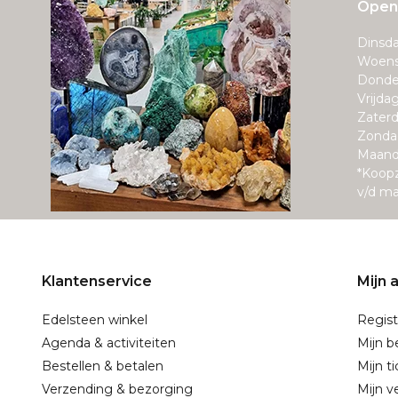
Openi
Dinsda
Woens
Donde
Vrijda
Zaterd
Zonda
Maand
*Koop
v/d m
Klantenservice
Mijn 
Edelsteen winkel
Regist
Agenda & activiteiten
Mijn b
Bestellen & betalen
Mijn t
Verzending & bezorging
Mijn ve