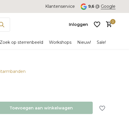
Klantenservice
9,6
@
Google
0
Inloggen
Zoek op sterrenbeeld
Workshops
Nieuw!
Sale!
plitarmbanden
Account
aanmaken
Toevoegen aan winkelwagen