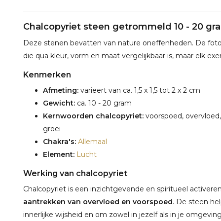
Chalcopyriet steen getrommeld 10 - 20 gr
Deze stenen bevatten van nature oneffenheden. De foto's 
die qua kleur, vorm en maat vergelijkbaar is, maar elk exe
Kenmerken
Afmeting:
varieert van ca. 1,5 x 1,5 tot 2 x 2 cm
Gewicht:
ca. 10 - 20 gram
Kernwoorden chalcopyriet:
voorspoed, overvloed, i
groei
Chakra's:
Allemaal
Element:
Lucht
Werking van chalcopyriet
Chalcopyriet is een inzichtgevende en spiritueel activer
aantrekken van overvloed en voorspoed
. De steen he
innerlijke wijsheid en om zowel in jezelf als in je omgev