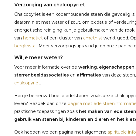
Verzorging van chalcopyriet
Chalcopyriet is een koperhoudende steen die gevoelig is 
daarom niet met water of zout, om oxidatie of verkleurin
energetische reiniging kun je gebruikmaken van de rook
van
hematiet
of een cluster van
amethist
werkt goed. Op
bergkristal
. Meer verzorgingstips vind je op onze pagina 
Wil je meer weten?
Voor meer informatie over de
werking
,
eigenschappen
sterrenbeeldassociaties
en
affirmaties
van deze steen,
chalcopyriet
.
Ben je benieuwd hoe je edelstenen zoals deze chalcopyrie
leven? Bezoek dan onze
pagina met edelsteeninformati
praktische toepassingen zoals
het maken van edelstee
gebruik van stenen bij kinderen en dieren
en
het kieze
Ook hebben we een pagina met algemene
spirituele inf