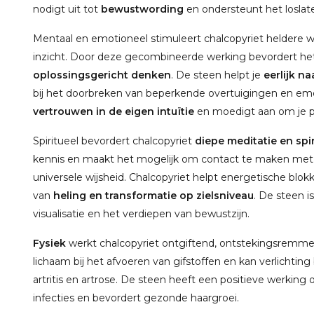
nodigt uit tot
bewustwording
en ondersteunt het loslate
Mentaal en emotioneel stimuleert chalcopyriet heldere w
inzicht. Door deze gecombineerde werking bevordert h
oplossingsgericht denken
. De steen helpt je
eerlijk na
bij het doorbreken van beperkende overtuigingen en emo
vertrouwen in de eigen intuïtie
en moedigt aan om je p
Spiritueel bevordert chalcopyriet
diepe meditatie en spir
kennis en maakt het mogelijk om contact te maken met s
universele wijsheid. Chalcopyriet helpt energetische blo
van
heling en transformatie op zielsniveau
. De steen is
visualisatie en het verdiepen van bewustzijn.
Fysiek
werkt chalcopyriet ontgiftend, ontstekingsremme
lichaam bij het afvoeren van gifstoffen en kan verlichting
artritis en artrose. De steen heeft een positieve werking 
infecties en bevordert gezonde haargroei.