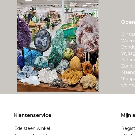
Openi
Dinsda
Woens
Donde
Vrijda
Zaterd
Zonda
Maand
*Koop
v/d m
Klantenservice
Mijn 
Edelsteen winkel
Regist