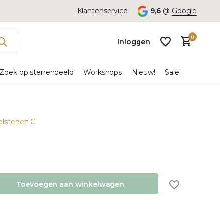
Klantenservice
9,6
@
Google
0
Inloggen
Zoek op sterrenbeeld
Workshops
Nieuw!
Sale!
delstenen C
Account
aanmaken
Toevoegen aan winkelwagen