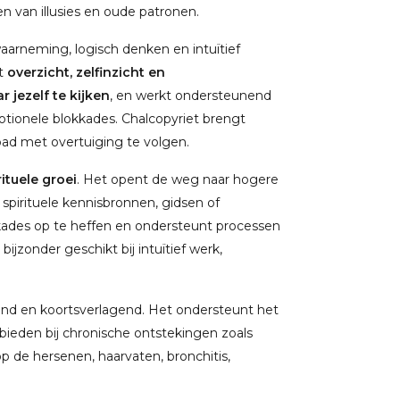
n van illusies en oude patronen.
aarneming, logisch denken en intuïtief
et
overzicht, zelfinzicht en
ar jezelf te kijken
, en werkt ondersteunend
tionele blokkades. Chalcopyriet brengt
ad met overtuiging te volgen.
ituele groei
. Het opent de weg naar hogere
pirituele kennisbronnen, gidsen of
kkades op te heffen en ondersteunt processen
 bijzonder geschikt bij intuïtief werk,
nd en koortsverlagend. Het ondersteunt het
 bieden bij chronische ontstekingen zoals
op de hersenen, haarvaten, bronchitis,