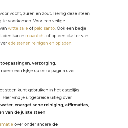
voor vocht, zuren en zout. Reinig deze steen
g te voorkomen. Voor een veilige
 van
witte salie
of
palo santo
. Ook een bedje
laden kan in
maanlicht
of op een cluster van
over
edelstenen reinigen en opladen
.
,
toepassingen
,
verzorging
,
 neem een kijkje op onze pagina over
t steen kunt gebruiken in het dagelijks
e
. Hier vind je uitgebreide uitleg over
nwater
,
energetische reiniging
,
affirmaties
,
n van de juiste steen.
ormatie
over onder andere
de