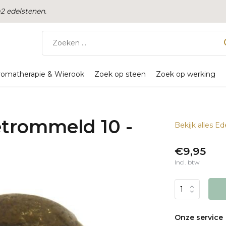
 edelstenen.
romatherapie & Wierook
Zoek op steen
Zoek op werking
etrommeld 10 -
Bekijk alles E
€9,95
Incl. btw
Onze service