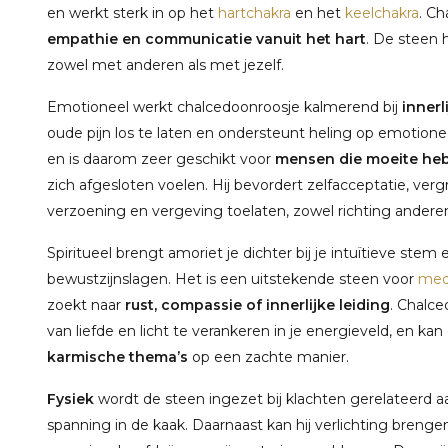
en werkt sterk in op het
hartchakra
en het
keelchakra
. C
empathie en communicatie vanuit het hart
. De steen 
zowel met anderen als met jezelf.
Emotioneel werkt chalcedoonroosje kalmerend bij
innerl
oude pijn los te laten en ondersteunt heling op emotion
en is daarom zeer geschikt voor
mensen die moeite heb
zich afgesloten voelen. Hij bevordert zelfacceptatie, ve
verzoening en vergeving toelaten, zowel richting anderen 
Spiritueel brengt amoriet je dichter bij je intuïtieve st
bewustzijnslagen. Het is een uitstekende steen voor
med
zoekt naar
rust, compassie of innerlijke leiding
. Chalce
van liefde en licht te verankeren in je energieveld, en k
karmische thema’s
op een zachte manier.
Fysiek
wordt de steen ingezet bij klachten gerelateerd aa
spanning in de kaak. Daarnaast kan hij verlichting brengen