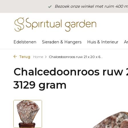
Bezoek onze winkel met ruim 400 m2
Edelstenen
Sieraden & Hangers
Huis & Interieur
A
Terug
Home
Chalcedoonroos ruw 21 x 20 x 6...
Chalcedoonroos ruw 2
3129 gram