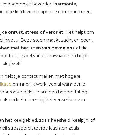
halcedoonroosje bevordert
harmonie,
helpt je liefdevol en open te communiceren,
ijke onrust, stress of verdriet
. Het helpt om
eel niveau. Deze steen maakt zacht en open,
ben met het uiten van gevoelens
of die
rgroot het gevoel van eigenwaarde en helpt
als jezelf.
em en helpt je contact maken met hogere
itatie
en innerlijk werk, vooral wanneer je
doonroosje helpt je om een hogere trilling
an ook ondersteunen bij het verwerken van
n het keelgebied, zoals heesheid, keelpijn, of
 bij stressgerelateerde klachten zoals