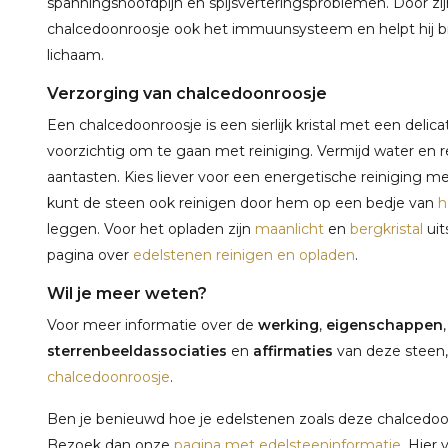
spanningshoofdpijn en spijsverteringsproblemen. Door z
chalcedoonroosje ook het immuunsysteem en helpt hij bij
lichaam.
Verzorging van chalcedoonroosje
Een chalcedoonroosje is een sierlijk kristal met een delic
voorzichtig om te gaan met reiniging. Vermijd water en r
aantasten. Kies liever voor een energetische reiniging m
kunt de steen ook reinigen door hem op een bedje van
h
leggen. Voor het opladen zijn
maanlicht
en
bergkristal
uit
pagina over
edelstenen reinigen en opladen
.
Wil je meer weten?
Voor meer informatie over de
werking
,
eigenschappen
sterrenbeeldassociaties
en
affirmaties
van deze steen,
chalcedoonroosje
.
Ben je benieuwd hoe je edelstenen zoals deze chalcedoon
Bezoek dan onze
pagina met edelsteeninformatie
. Hier 