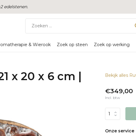
 edelstenen.
romatherapie & Wierook
Zoek op steen
Zoek op werking
1 x 20 x 6 cm |
Bekijk alles R
€349,00
Incl. btw
Onze service