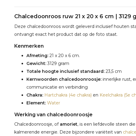
Chalcedoonroos ruw 21 x 20 x 6 cm | 3129 
Deze chalcedoonroos wordt geleverd inclusief houten sta
ontvangt exact het product dat op de foto staat.
Kenmerken
Afmeting:
21 x 20 x 6 cm.
Gewicht:
3129 gram
Totale hoogte inclusief standaard:
23,5 cm
Kernwoorden chalcedoonroosje:
innerlijke rust,
communicatie en verbinding
Chakra:
Hartchakra (4e chakra)
en
Keelchakra (5e ch
Element:
Water
Werking van chalcedoonroosje
Chalcedoonroosje, of
amoriet
, is een liefdevolle steen d
kalmerende energie. Deze bijzondere variëteit van
chalc