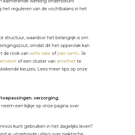
ijn kalmerende werking ondersteunt
 het reguleren van de vochtbalans in het
ate structuur, waardoor het belangrijk is om
einigingszout, omdat dit het oppervlak kan
et de rook van
witte salie
of
palo santo
. Je
ematiet
of een cluster van
amethist
te
stekende keuzes. Lees meer tips op onze
,
toepassingen
,
verzorging
,
 neem een kijkje op onze pagina over
roos kunt gebruiken in het dagelijks leven?
vind je uitgebreide uitleg over praktische