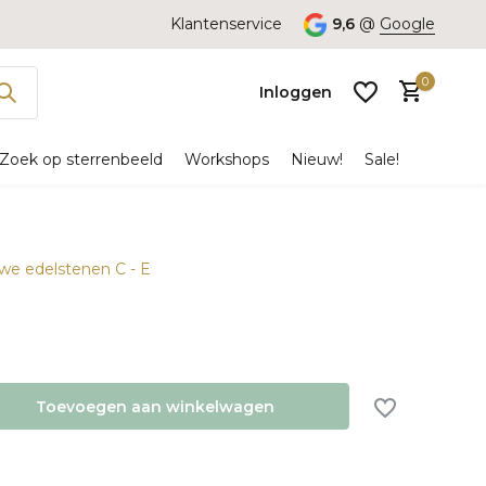
Klantenservice
9,6
@
Google
0
Inloggen
Zoek op sterrenbeeld
Workshops
Nieuw!
Sale!
uwe edelstenen C - E
Account
aanmaken
Toevoegen aan winkelwagen