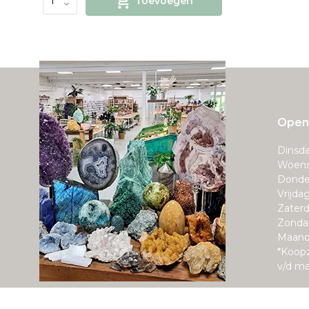
Toevoegen
Openi
Dinsda
Woens
Donde
Vrijda
Zaterd
Zonda
Maand
*Koop
v/d m