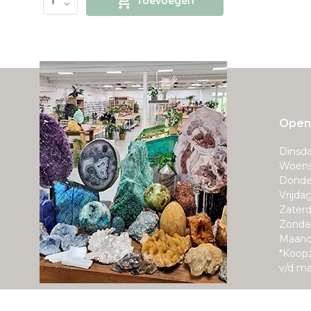
Toevoegen
Openi
Dinsda
Woens
Donde
Vrijda
Zaterd
Zonda
Maand
*Koop
v/d m