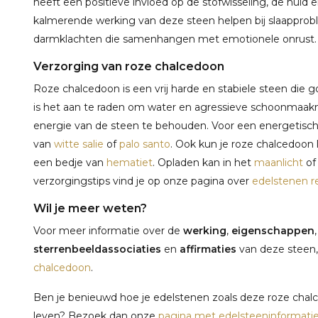
heeft een positieve invloed op de stofwisseling, de hui
kalmerende werking van deze steen helpen bij slaappro
darmklachten die samenhangen met emotionele onrust.
Verzorging van roze chalcedoon
Roze chalcedoon is een vrij harde en stabiele steen die 
is het aan te raden om water en agressieve schoonmaak
energie van de steen te behouden. Voor een energetisch
van
witte salie
of
palo santo
. Ook kun je roze chalcedoon
een bedje van
hematiet
. Opladen kan in het
maanlicht
of
verzorgingstips vind je op onze pagina over
edelstenen r
Wil je meer weten?
Voor meer informatie over de
werking
,
eigenschappen
sterrenbeeldassociaties
en
affirmaties
van deze steen,
chalcedoon
.
Ben je benieuwd hoe je edelstenen zoals deze roze chalc
leven? Bezoek dan onze
pagina met edelsteeninformati