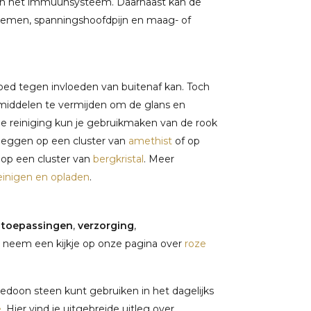
d en het immuunsysteem. Daarnaast kan de
blemen, spanningshoofdpijn en maag- of
goed tegen invloeden van buitenaf kan. Toch
middelen te vermijden om de glans en
e reiniging kun je gebruikmaken van de rook
 leggen op een cluster van
amethist
of op
 op een cluster van
bergkristal
. Meer
einigen en opladen
.
,
toepassingen
,
verzorging
,
 neem een kijkje op onze pagina over
roze
edoon steen kunt gebruiken in het dagelijks
e
. Hier vind je uitgebreide uitleg over