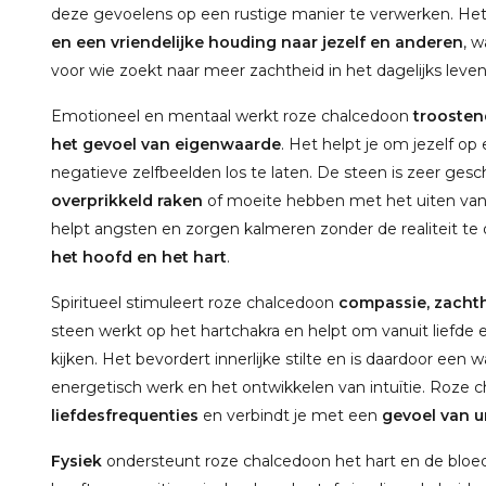
deze gevoelens op een rustige manier te verwerken. Het
en een vriendelijke houding naar jezelf en anderen
, w
voor wie zoekt naar meer zachtheid in het dagelijks leven
Emotioneel en mentaal werkt roze chalcedoon
troosten
het gevoel van eigenwaarde
. Het helpt je om jezelf o
negatieve zelfbeelden los te laten. De steen is zeer gesc
overprikkeld raken
of moeite hebben met het uiten van
helpt angsten en zorgen kalmeren zonder de realiteit t
het hoofd en het hart
.
Spiritueel stimuleert roze chalcedoon
compassie, zachthe
steen werkt op het hartchakra en helpt om vanuit liefde e
kijken. Het bevordert innerlijke stilte en is daardoor een 
energetisch werk en het ontwikkelen van intuïtie. Roze
liefdesfrequenties
en verbindt je met een
gevoel van u
Fysiek
ondersteunt roze chalcedoon het hart en de bloed