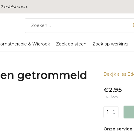
 edelstenen.
romatherapie & Wierook
Zoek op steen
Zoek op werking
teen getrommeld
Bekijk alles E
€2,95
Incl. btw
Onze service