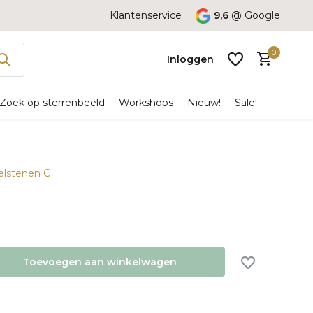
Klantenservice
9,6
@
Google
0
Inloggen
Zoek op sterrenbeeld
Workshops
Nieuw!
Sale!
delstenen C
Account
aanmaken
Toevoegen aan winkelwagen