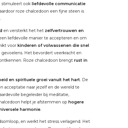
 stimuleert ook
liefdevolle communicatie
aardoor roze chalcedoon een fijne steen is
.
d
en versterkt het het
zelfvertrouwen en
p een liefdevolle manier te accepteren en om
hikt voor
kinderen of volwassenen die snel
 gevoelens. Het bevordert veerkracht en
e ontkennen. Roze chalcedoon brengt
rust in
id en spirituele groei vanuit het hart
. De
n acceptatie naar jezelf en de wereld te
waardevolle begeleider bij meditatie,
 chalcedoon helpt je afstemmen op
hogere
niversele harmonie
.
somloop, en werkt het stress verlagend. Het