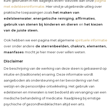
kunt gebruiken in het dagelijks leven? Bezoek dan onze
pagina
met edelsteeninformatie
. Hier vind je uitgebreide uitleg over
praktische toepassingen zoals
het maken van
edelsteenwater
,
energetische reiniging
,
affirmaties
,
gebruik van stenen bij kinderen en dieren
en
het kiezen
van de juiste steen.
Ook hebben we een pagina met algemene
spirituele informatie
over onder andere
de sterrenbeelden, chakra's, elementen,
maanfases
mocht je hier meer over willen weten.
Disclaimer
De beschrijving van de werking van deze steen is gebaseerd op
intuïtie en (traditionele) ervaring. Deze informatie wordt
aangeboden als ondersteuning en ter bevordering van het
welzijn en de persoonlijke ontwikkeling. Het gebruik van
edelstenen en mineralen is niet bedoeld als vervanging van een
medische behandeling of medicatie. Raadpleeg bij ernstige
psychische of gezondheidsklachten altijd een arts.