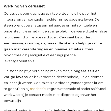
Werking van cerussiet
Cerussiet is een krachtige spirituele steen die helpt bij het
integreren van spirituele inzichten in het dagelijks leven. De
steen brengt balans tussen het aardse en het spirituele en
ondersteunt je in het vinden van je plek in de wereld, zeker als je
je ontheemd of niet-geaard voelt. Cerussiet bevordert
aanpassingsvermogen, maakt flexibel en helpt je om te
gaan met veranderingen en nieuwe situaties
, zoals
bijvoorbeeld bij emigratie of een ingrijpende
levensgebeurtenis.
De steen helpt je verbinding maken met je
hogere zelf en
vorige levens
, en bevordert helderziendheid, lucide dromen
en innerlijk weten. Cerussiet is hierdoor bijzonder geschikt om
te gebruiken bij
meditatie
, regressietherapie of ander spiritueel
werk waarbij je contact maakt met diepere lagen van het
bewustzijn.
Mentaal ondersteunt cerussiet
helder denken, logica en het