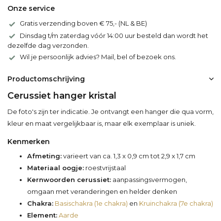
Onze service
Gratis verzending boven € 75,- (NL & BE)
Dinsdag t/m zaterdag vóór 14:00 uur besteld dan wordt het
dezelfde dag verzonden.
Wil je persoonlijk advies? Mail, bel of bezoek ons.
Productomschrijving
Cerussiet hanger kristal
De foto's zijn ter indicatie. Je ontvangt een hanger die qua vorm,
kleur en maat vergelijkbaar is, maar elk exemplaar is uniek.
Kenmerken
Afmeting:
varieert van ca. 1,3 x 0,9 cm tot 2,9 x 1,7 cm
Materiaal oogje:
roestvrijstaal
Kernwoorden cerussiet:
aanpassingsvermogen,
omgaan met veranderingen en helder denken
Chakra:
Basischakra (1e chakra)
en
Kruinchakra (7e chakra)
Element:
Aarde