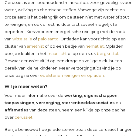
Cerussiet is een loodhoudend mineraal dat zeer gevoelig is voor
water, wrijving en chemische stoffen. Vanwege zijn zachte en
broze aard is het belangrijk om de steen niet met water of zout
te reinigen, en ook direct huidcontact zoveel mogelijk te
beperken. Kies voor een energetische reiniging met de rook
van
witte salie
of
palo santo
. Ontladen kan voorzichtig op een
cluster van
amethist
of op een bedje van
hematiet
. Opladen
doe je idealiter in het
maanlicht
of op een stuk
bergkristal
.
Bewaar cerussiet altijd op een droge en veilige plek, buiten
bereik van kleine kinderen. Meer verzorgingstips vind je op
onze pagina over
edelstenen reinigen en opladen
.
Wil je meer weten?
Voor meer informatie over de
werking
,
eigenschappen
,
toepassingen
,
verzorging
,
sterrenbeeldassociaties
en
affirmaties
van deze steen, neem een kijkje op onze pagina
over
cerussiet
.
Ben je benieuwd hoe je edelstenen zoals deze cerussiet hanger