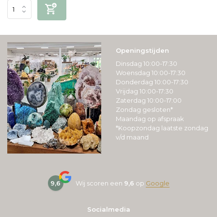
Openingstijden
Dinsdag 10:00-17:30
Woensdag 10:00-17:30
Donderdag 10:00-17:30
Vrijdag 10:00-17:30
Zaterdag 10:00-17:00
Zondag gesloten*
Maandag op afspraak
*Koopzondag laatste zondag
v/d maand
9,6
Wij scoren een
9,6
op
Google
Socialmedia