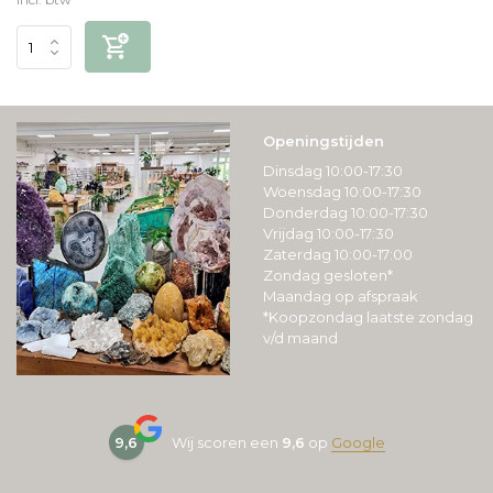
Openingstijden
Dinsdag 10:00-17:30
Woensdag 10:00-17:30
Donderdag 10:00-17:30
Vrijdag 10:00-17:30
Zaterdag 10:00-17:00
Zondag gesloten*
Maandag op afspraak
*Koopzondag laatste zondag
v/d maand
9,6
Wij scoren een
9,6
op
Google