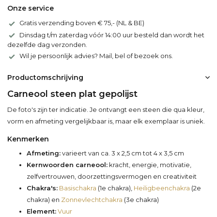
Onze service
Gratis verzending boven € 75,- (NL & BE)
Dinsdag t/m zaterdag vóór 14:00 uur besteld dan wordt het
dezelfde dag verzonden.
Wil je persoonlijk advies? Mail, bel of bezoek ons.
Productomschrijving
Carneool steen plat gepolijst
De foto's zijn ter indicatie. Je ontvangt een steen die qua kleur,
vorm en afmeting vergelijkbaar is, maar elk exemplaar is uniek.
Kenmerken
Afmeting:
varieert van ca. 3 x 2,5 cm tot 4 x 3,5 cm
Kernwoorden carneool:
kracht, energie, motivatie,
zelfvertrouwen, doorzettingsvermogen en creativiteit
Chakra's:
Basischakra
(1e chakra),
Heiligbeenchakra
(2e
chakra) en
Zonnevlechtchakra
(3e chakra)
Element:
Vuur