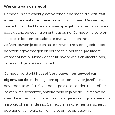
Werking van carneool
Carneool is een krachtig activerende edelsteen die
vitaliteit,
moed, creativiteit en levenskracht
stimuleert. De warme,
oranje tot roodachtige kleur weerspiegelt de energie van vuur:
daadkracht, beweging en enthousiasme. Carneool helpt je om
in actie te komen, obstakels te overwinnen en met
zelfvertrouwen je doelen na te streven. De steen geeft moed,
doorzettingsvermogen en vergroot je persoonlijke kracht,
waardoor het bij uitstek geschikt is voor wie zich krachteloos,
onzeker of geblokkeerd voelt.
Carneool versterkt het
zelfvertrouwen en gevoel van
eigenwaarde
, en helpt je om op te komen voor jezelf. Het
bevordert assertiviteit zonder agressie, en ondersteunt bij het
loslaten van schaamte, onzekerheid of jaloezie. Dit maakt de
steen heel geschikt voor emotionele genezing, bijvoorbeeld na
misbruik of mishandeling. Carneool maakt je mentaal scherp,
doelgericht en praktisch, en helpt bij het oplossen van