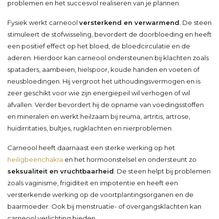
problemen en het succesvol realiseren van je plannen.
Fysiek werkt carneool
versterkend en verwarmend
. De steen
stimuleert de stofwisseling, bevordert de doorbloeding en heeft
een positief effect op het bloed, de bloedcirculatie en de
aderen. Hierdoor kan carneool ondersteunen bij klachten zoals
spataders, aambeien, hielspoor, koude handen en voeten of
neusbloedingen. Hij vergroot het uithoudingsvermogen en is
zeer geschikt voor wie zijn energiepeil wil verhogen of wil
afvallen. Verder bevordert hij de opname van voedingsstoffen
en mineralen en werkt heilzaam bij reuma, artritis, artrose,
huidirritaties, bultjes, rugklachten en nierproblemen.
Carneool heeft daarnaast een sterke werking op het
heiligbeenchakra
en het hormoonstelsel en ondersteunt zo
seksualiteit en vruchtbaarheid
. De steen helpt bij problemen
zoals vaginisme, frigiditeit en impotentie en heeft een
versterkende werking op de voortplantingsorganen en de
baarmoeder. Ook bij menstruatie- of overgangsklachten kan
carneool verlichting bieden.