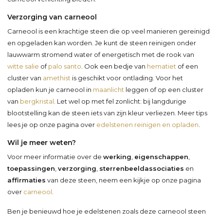
Verzorging van carneool
Carneool is een krachtige steen die op veel manieren gereinigd
en opgeladen kan worden. Je kunt de steen reinigen onder
lauwwarm stromend water of energetisch met de rook van
witte salie
of
palo santo
. Ook een bedje van
hematiet
of een
cluster van
amethist
is geschikt voor ontlading. Voor het
opladen kun je carneool in
maanlicht
leggen of op een cluster
van
bergkristal
. Let wel op met fel zonlicht: bij langdurige
blootstelling kan de steen iets van zijn kleur verliezen. Meer tips
lees je op onze pagina over
edelstenen reinigen en opladen
.
Wil je meer weten?
Voor meer informatie over de
werking
,
eigenschappen
,
toepassingen
,
verzorging
,
sterrenbeeldassociaties
en
affirmaties
van deze steen, neem een kijkje op onze pagina
over
carneool
.
Ben je benieuwd hoe je edelstenen zoals deze carneool steen