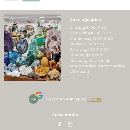
Openingstijden
Dinsdag 10:00-17:30
Woensdag 10:00-17:30
Donderdag 10:00-17:30
Vrijdag 10:00-17:30
Zaterdag 10:00-17:00
Zondag gesloten*
Maandag op afspraak
*Koopzondag laatste zondag
v/d maand
9,6
Wij scoren een
9,6
op
Google
Socialmedia