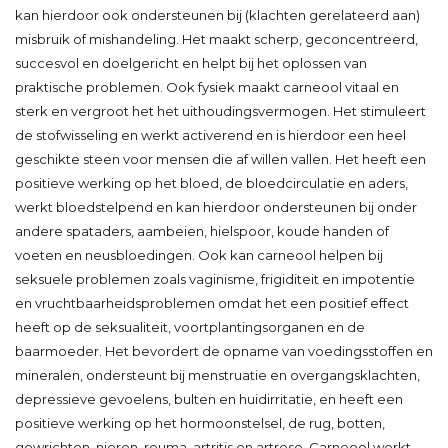
kan hierdoor ook ondersteunen bij (klachten gerelateerd aan)
misbruik of mishandeling. Het maakt scherp, geconcentreerd,
succesvol en doelgericht en helpt bij het oplossen van
praktische problemen. Ook fysiek maakt carneool vitaal en
sterk en vergroot het het uithoudingsvermogen. Het stimuleert
de stofwisseling en werkt activerend en is hierdoor een heel
geschikte steen voor mensen die af willen vallen. Het heeft een
positieve werking op het bloed, de bloedcirculatie en aders,
werkt bloedstelpend en kan hierdoor ondersteunen bij onder
andere spataders, aambeien, hielspoor, koude handen of
voeten en neusbloedingen. Ook kan carneool helpen bij
seksuele problemen zoals vaginisme, frigiditeit en impotentie
en vruchtbaarheidsproblemen omdat het een positief effect
heeft op de seksualiteit, voortplantingsorganen en de
baarmoeder. Het bevordert de opname van voedingsstoffen en
mineralen, ondersteunt bij menstruatie en overgangsklachten,
depressieve gevoelens, bulten en huidirritatie, en heeft een
positieve werking op het hormoonstelsel, de rug, botten,
gewrichten, nieren, reuma, artritis en artrose. Carneool werkt