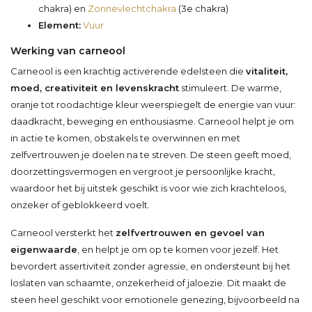
chakra) en
Zonnevlechtchakra
(3e chakra)
Element:
Vuur
Werking van carneool
Carneool is een krachtig activerende edelsteen die
vitaliteit,
moed, creativiteit en levenskracht
stimuleert. De warme,
oranje tot roodachtige kleur weerspiegelt de energie van vuur:
daadkracht, beweging en enthousiasme. Carneool helpt je om
in actie te komen, obstakels te overwinnen en met
zelfvertrouwen je doelen na te streven. De steen geeft moed,
doorzettingsvermogen en vergroot je persoonlijke kracht,
waardoor het bij uitstek geschikt is voor wie zich krachteloos,
onzeker of geblokkeerd voelt.
Carneool versterkt het
zelfvertrouwen en gevoel van
eigenwaarde
, en helpt je om op te komen voor jezelf. Het
bevordert assertiviteit zonder agressie, en ondersteunt bij het
loslaten van schaamte, onzekerheid of jaloezie. Dit maakt de
steen heel geschikt voor emotionele genezing, bijvoorbeeld na