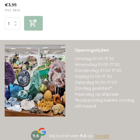
€3,95
Incl. btw
Openingstijden
Dinsdag 10:00-17:30
Woensdag 10:00-17:30
Donderdag 10:00-17:30
Vrijdag 10:00-17:30
Zaterdag 10:00-17:00
Zondag gesloten*
Maandag op afspraak
*Koopzondag laatste zondag
v/d maand
9,6
Wij scoren een
9,6
op
Google