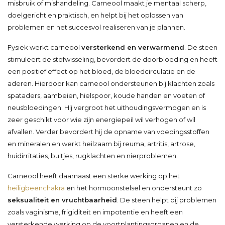
misbruik of mishandeling. Carneool maakt je mentaal scherp,
doelgericht en praktisch, en helpt bij het oplossen van
problemen en het succesvol realiseren van je plannen.
Fysiek werkt carneool
versterkend en verwarmend
. De steen
stimuleert de stofwisseling, bevordert de doorbloeding en heeft
een positief effect op het bloed, de bloedcirculatie en de
aderen. Hierdoor kan carneool ondersteunen bij klachten zoals
spataders, aambeien, hielspoor, koude handen en voeten of
neusbloedingen. Hij vergroot het uithoudingsvermogen en is
zeer geschikt voor wie zijn energiepeil wil verhogen of wil
afvallen. Verder bevordert hij de opname van voedingsstoffen
en mineralen en werkt heilzaam bij reuma, artritis, artrose,
huidirritaties, bultjes, rugklachten en nierproblemen.
Carneool heeft daarnaast een sterke werking op het
heiligbeenchakra
en het hormoonstelsel en ondersteunt zo
seksualiteit en vruchtbaarheid
. De steen helpt bij problemen
zoals vaginisme, frigiditeit en impotentie en heeft een
versterkende werking op de voortplantingsorganen en de