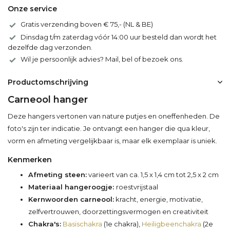
Onze service
Gratis verzending boven € 75,- (NL & BE)
Dinsdag t/m zaterdag vóór 14:00 uur besteld dan wordt het
dezelfde dag verzonden.
Wil je persoonlijk advies? Mail, bel of bezoek ons.
Productomschrijving
Carneool hanger
Deze hangers vertonen van nature putjes en oneffenheden. De
foto's zijn ter indicatie. Je ontvangt een hanger die qua kleur,
vorm en afmeting vergelijkbaar is, maar elk exemplaar is uniek.
Kenmerken
Afmeting steen:
varieert van ca. 1,5 x 1,4 cm tot 2,5 x 2 cm
Materiaal hangeroogje:
roestvrijstaal
Kernwoorden carneool:
kracht, energie, motivatie,
zelfvertrouwen, doorzettingsvermogen en creativiteit
Chakra's:
Basischakra
(1e chakra),
Heiligbeenchakra
(2e