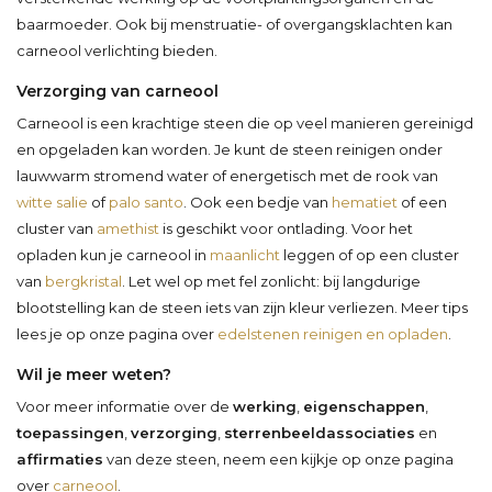
baarmoeder. Ook bij menstruatie- of overgangsklachten kan
carneool verlichting bieden.
Verzorging van carneool
Carneool is een krachtige steen die op veel manieren gereinigd
en opgeladen kan worden. Je kunt de steen reinigen onder
lauwwarm stromend water of energetisch met de rook van
witte salie
of
palo santo
. Ook een bedje van
hematiet
of een
cluster van
amethist
is geschikt voor ontlading. Voor het
opladen kun je carneool in
maanlicht
leggen of op een cluster
van
bergkristal
. Let wel op met fel zonlicht: bij langdurige
blootstelling kan de steen iets van zijn kleur verliezen. Meer tips
lees je op onze pagina over
edelstenen reinigen en opladen
.
Wil je meer weten?
Voor meer informatie over de
werking
,
eigenschappen
,
toepassingen
,
verzorging
,
sterrenbeeldassociaties
en
affirmaties
van deze steen, neem een kijkje op onze pagina
over
carneool
.