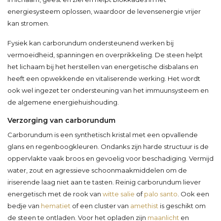
energiesysteem oplossen, waardoor de levensenergie vrijer
kan stromen.
Fysiek kan carborundum ondersteunend werken bij
vermoeidheid, spanningen en overprikkeling. De steen helpt
het lichaam bij het herstellen van energetische disbalans en
heeft een opwekkende en vitaliserende werking. Het wordt
ook wel ingezet ter ondersteuning van het immuunsysteem en
de algemene energiehuishouding.
Verzorging van carborundum
Carborundum is een synthetisch kristal met een opvallende
glans en regenboogkleuren. Ondanks zijn harde structuur is de
oppervlakte vaak broos en gevoelig voor beschadiging. Vermijd
water, zout en agressieve schoonmaakmiddelen om de
iriserende laag niet aan te tasten. Reinig carborundum liever
energetisch met de rook van
witte salie
of
palo santo
. Ook een
bedje van
hematiet
of een cluster van
amethist
is geschikt om
de steen te ontladen. Voor het opladen zijn
maanlicht
en