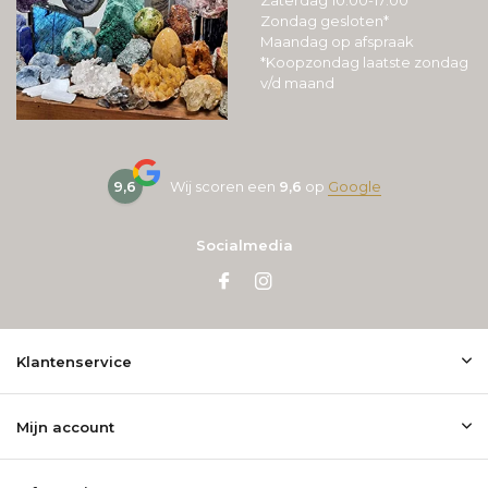
Zaterdag 10:00-17:00
Zondag gesloten*
Maandag op afspraak
*Koopzondag laatste zondag
v/d maand
9,6
Wij scoren een
9,6
op
Google
Socialmedia
Klantenservice
Mijn account