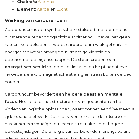
Chakra's:
Allemaal
Element:
Aarde
en
Lucht
Werking van carborundum
Carborundum is een synthetische kristalsoort met een intens
glinsterende regenboogachtige schittering. Hoewel het geen
natuurlijke edelsteen is, wordt carborundum vaak gebruikt in
energetisch werk vanwege zijn krachtige vibratie en
beschermende eigenschappen. De steen creëert een
energetisch schild
rondom het lichaam en helpt negatieve
invloeden, elektromagnetische straling en stress buiten de deur
houden.
Carborundum bevordert een
heldere geest en mentale
focus
. Het helpt bij het structureren van gedachten en het
vinden van logische oplossingen, waardoor het een fijne steen is
tijdens studie of werk. Daarnaast versterkt het de
intuïtie
en
maakt het eenvoudiger om contact te maken met hogere
bewustzijnslagen. De energie van carborundum brengt balans
in lichaam, geest en ziel en helpt blokkades in het