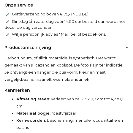
Onze service
Gratis verzending boven € 75,- (NL & BE)
Dinsdag t/m zaterdag vóór 14:00 uur besteld dan wordt het
dezelfde dag verzonden.
Wil je persoonlijk advies? Mail, bel of bezoek ons.
Productomschrijving
Carborundum, of siliciumcarbide, is synthetisch. Het wordt
gemaakt van silicazand en koolstof. De foto's zijn ter indicatie.
Je ontvangt een hanger die qua vorm, kleur en maat
vergelijkbaar is, maar elk exemplaar is uniek.
Kenmerken
Afmeting steen:
varieert van ca. 2,3 x 0,7 cm tot 4,2 x 1,1
cm
Materiaal oogje:
roestvrijstaal
Kernwoorden:
bescherming, mentale focus, intuïtie en
balans