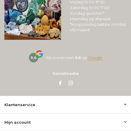
Vrijdag 10:00-17:30
Zaterdag 10:00-17:00
Zondag gesloten*
Maandag op afspraak
*Koopzondag laatste zondag
v/d maand
9,6
Wij scoren een
9,6
op
Google
Socialmedia
Klantenservice
Mijn account